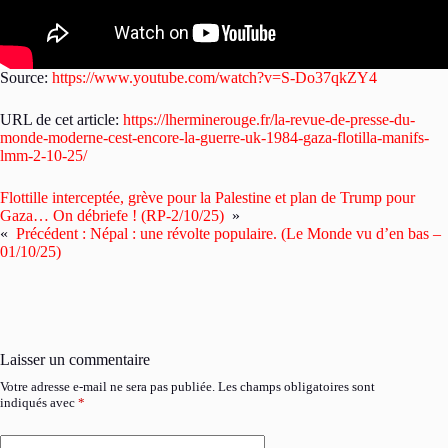
Source:
https://www.youtube.com/watch?v=S-Do37qkZY4
URL de cet article:
https://lherminerouge.fr/la-revue-de-presse-du-
monde-moderne-cest-encore-la-guerre-uk-1984-gaza-flotilla-manifs-
lmm-2-10-25/
Flottille interceptée, grève pour la Palestine et plan de Trump pour
Gaza… On débriefe ! (RP-2/10/25)
»
«
Précédent :
Népal : une révolte populaire. (Le Monde vu d’en bas –
01/10/25)
Laisser un commentaire
Votre adresse e-mail ne sera pas publiée.
Les champs obligatoires sont
indiqués avec
*