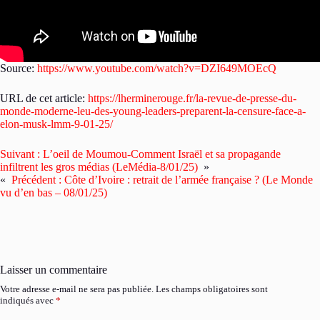
Source:
https://www.youtube.com/watch?v=DZI649MOEcQ
URL de cet article:
https://lherminerouge.fr/la-revue-de-presse-du-
monde-moderne-leu-des-young-leaders-preparent-la-censure-face-a-
elon-musk-lmm-9-01-25/
Suivant :
L’oeil de Moumou-Comment Israël et sa propagande
infiltrent les gros médias (LeMédia-8/01/25)
»
«
Précédent :
Côte d’Ivoire : retrait de l’armée française ? (Le Monde
vu d’en bas – 08/01/25)
Laisser un commentaire
Votre adresse e-mail ne sera pas publiée.
Les champs obligatoires sont
indiqués avec
*