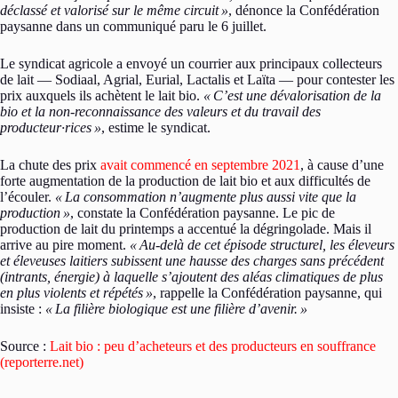
déclassé et valorisé sur le même circuit
»
, dénonce la Confédération
paysanne dans un communiqué paru le 6 juillet.
Le syndicat agricole a envoyé un courrier aux principaux collecteurs
de lait — Sodiaal, Agrial, Eurial, Lactalis et Laïta — pour contester les
prix auxquels ils achètent le lait bio.
«
C’est une dévalorisation de la
bio et la non-reconnaissance des valeurs et du travail des
producteur·rices
»
, estime le syndicat.
La chute des prix
avait commencé en septembre 2021
, à cause d’une
forte augmentation de la production de lait bio et aux difficultés de
l’écouler.
«
La consommation n’augmente plus aussi vite que la
production
»
, constate la Confédération paysanne. Le pic de
production de lait du printemps a accentué la dégringolade. Mais il
arrive au pire moment.
«
Au-delà de cet épisode structurel, les éleveurs
et éleveuses laitiers subissent une hausse des charges sans précédent
(intrants, énergie) à laquelle s’ajoutent des aléas climatiques de plus
en plus violents et répétés
»
, rappelle la Confédération paysanne, qui
insiste :
«
La filière biologique est une filière d’avenir.
»
Source :
Lait bio : peu d’acheteurs et des producteurs en souffrance
(reporterre.net)