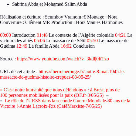
Sabrina Abda et Mohamed Salim Abda
Réalisation et écriture : Seumboy Vrainom :€ Montage : Nora
Couverture : Clément MR Production : Hors Manies Harmonies
00:00
Introduction
01:48
Le contexte de l’Algérie coloniale
04:21
La
victoire des alliés
05:06
Le massacre de Sétif
05:50
Le massacre de
Guelma
12:49
La famille Abda
16:02
Conclusion
Source :
https://www.youtube.com/watch?v=3kdlj0ftTzo
URL de cet article :
https://lherminerouge.fr/lautre-8-mai-1945-le-
massacre-de-guelma-histoire-crepues-08-05-25/
« C’est notre humanité que nous défendons » : à Brest, plus de
100 personnes mobilisées pour la paix (OF.fr-8/05/25)
»
«
Le rôle de l’URSS dans la seconde Guerre Mondiale-80 ans de la
Victoire !-Annie Lacroix-Riz (CaféMarxiste-7/05/25)