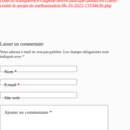
collectif-transparence-chapelle-neuve-plus-que-jamais-en-colere-
contre-le-projet-de-methanisation-06-10-2022-13194630.php
Laisser un commentaire
Votre adresse e-mail ne sera pas publiée.
Les champs obligatoires sont
indiqués avec
*
Nom
*
E-mail
*
Site web
Ajouter un commentaire
*