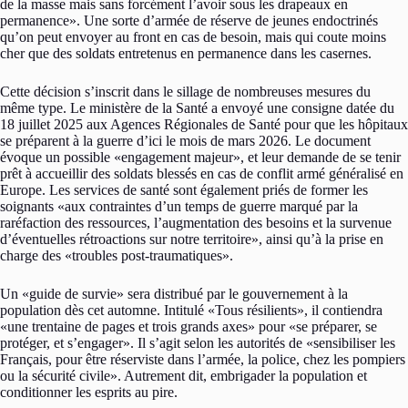
de la masse mais sans forcément l’avoir sous les drapeaux en
permanence». Une sorte d’armée de réserve de jeunes endoctrinés
qu’on peut envoyer au front en cas de besoin, mais qui coute moins
cher que des soldats entretenus en permanence dans les casernes.
Cette décision s’inscrit dans le sillage de nombreuses mesures du
même type. Le ministère de la Santé a envoyé une consigne datée du
18 juillet 2025 aux Agences Régionales de Santé pour que les hôpitaux
se préparent à la guerre d’ici le mois de mars 2026. Le document
évoque un possible «engagement majeur», et leur demande de se tenir
prêt à accueillir des soldats blessés en cas de conflit armé généralisé en
Europe. Les services de santé sont également priés de former les
soignants «aux contraintes d’un temps de guerre marqué par la
raréfaction des ressources, l’augmentation des besoins et la survenue
d’éventuelles rétroactions sur notre territoire», ainsi qu’à la prise en
charge des «troubles post-traumatiques».
Un «guide de survie» sera distribué par le gouvernement à la
population dès cet automne. Intitulé «Tous résilients», il contiendra
«une trentaine de pages et trois grands axes» pour «se préparer, se
protéger, et s’engager». Il s’agit selon les autorités de «sensibiliser les
Français, pour être réserviste dans l’armée, la police, chez les pompiers
ou la sécurité civile». Autrement dit, embrigader la population et
conditionner les esprits au pire.