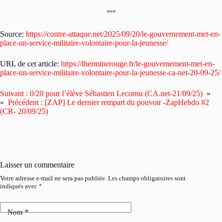
°°°
Source:
https://contre-attaque.net/2025/09/20/le-gouvernement-met-en-
place-un-service-militaire-volontaire-pour-la-jeunesse/
URL de cet article:
https://lherminerouge.fr/le-gouvernement-met-en-
place-un-service-militaire-volontaire-pour-la-jeunesse-ca-net-20-09-25/
Suivant :
0/20 pour l’élève Sébastien Lecornu (CA.net-21/09/25)
»
«
Précédent :
[ZAP] Le dernier rempart du pouvoir -ZapHebdo #2
(CR- 20/09/25)
Laisser un commentaire
Votre adresse e-mail ne sera pas publiée.
Les champs obligatoires sont
indiqués avec
*
Nom
*