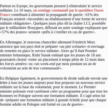
Partout en Europe, les gouvernants pensent à réintroduire le service
militaire. Le 10 mars,
un sondage commandé par le quotidien Ouest-
France
contribuait à alimenter la propagande de guerre : 61% des
Français seraient «favorables au rétablissement d’une forme de service
militaire obligatoire». Quelques jours plus tôt la chaîne LCI, possédée
par le milliardaire Bouygues, diffusait un autre sondage expliquant que
«57% des jeunes» seraient «prêts à s’enrôler en cas de guerre».
En Allemagne, le nouveau chancelier allemand Friedrich Merz
annonce que son pays doit se préparer «au pire scénario» et envisage
de remettre en place le service militaire. Alors qu’il était Premier
ministre britannique, Rishi Sunak estimait que les jeunes de 18 ans
pourraient choisir «entre un placement à temps plein de 12 mois dans
les forces armées» ou «un week-end par mois pendant un an de
volontariat au sein de leur communauté».
En Belgique également, le gouvernement de droite radicale envoie une
lettre à tous les jeunes majeurs pour leur proposer un nouveau service
militaire sur la base du volontariat, pour le moment. Le Premier
ministre polonais veut carrément créer un programme pour que tous les
hommes en Pologne suivent une formation militaire. Il s’agit selon lui
de «préparer une formation militaire à grande échelle pour que chaque
homme adulte en Pologne soit formé en cas de guerre».