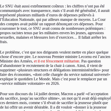
Le SNU était aussi extrêmement coûteux : les chiffres n’ont pas été
communiqués avec transparence, mais s’il avait été généralisé, il aurait
représenté plusieurs milliards d’euros de dépenses prélevés à
l’Éducation Nationale, qui par ailleurs manque de moyens. La Cour
des comptes avait publié un rapport dénonçant ces dépenses. Pour
couronner le tout, ce SNU avait connu de nombreuses polémiques :
propos racistes tenus par les militaires envers les jeunes, agressions
sexuelles, malaises et blessures lors d’exercices… Il fallait arrêter les
frais.
Le problème, c’est que nos dirigeants veulent mettre en place quelque
chose d’encore pire. Le nouveau Premier ministre Lecornu est l’ancien
Ministre des Armées,
et il est férocement militariste
. Pas question
d’abandonner le recrutement de la chair à canon. Ainsi, il vient de
supprimer «plusieurs structures et délégations interministérielles» pour
faire des économies, «dont celle chargée du service national universel»
explique le quotidien Le Monde. Mais c’est pour le remplacer par un
«service militaire volontaire» en 2026.
Pour son discours du 14 juillet dernier, Macron a parlé «d’acceptation
du sacrifice, jusqu’au sacrifice ultime», un mot qu’il avait déjà employé
ces derniers mois, comme s’il rêvait de sacrifier la jeunesse plutôt que
de lui offrir un avenir désirable. Il a dit vouloir «donner à la jeunesse