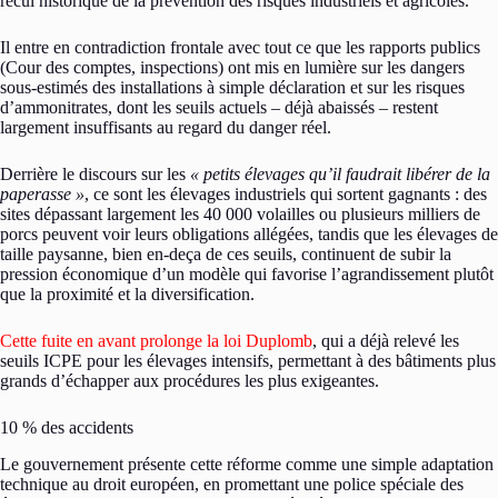
recul historique de la prévention des risques industriels et agricoles.
Il entre en contradiction frontale avec tout ce que les rapports publics
(Cour des comptes, inspections) ont mis en lumière sur les dangers
sous-estimés des installations à simple déclaration et sur les risques
d’ammonitrates, dont les seuils actuels – déjà abaissés – restent
largement insuffisants au regard du danger réel.
Derrière le discours sur les
« petits élevages qu’il faudrait libérer de la
paperasse »
, ce sont les élevages industriels qui sortent gagnants : des
sites dépassant largement les 40 000 volailles ou plusieurs milliers de
porcs peuvent voir leurs obligations allégées, tandis que les élevages de
taille paysanne, bien en-deça de ces seuils, continuent de subir la
pression économique d’un modèle qui favorise l’agrandissement plutôt
que la proximité et la diversification.
Cette fuite en avant prolonge la loi Duplomb
, qui a déjà relevé les
seuils ICPE pour les élevages intensifs, permettant à des bâtiments plus
grands d’échapper aux procédures les plus exigeantes.
10 % des accidents
Le gouvernement présente cette réforme comme une simple adaptation
technique au droit européen, en promettant une police spéciale des