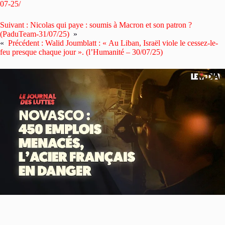
07-25/
Suivant :
Nicolas qui paye : soumis à Macron et son patron ?
(PaduTeam-31/07/25)
»
«
Précédent :
Walid Joumblatt : « Au Liban, Israël viole le cessez-le-
feu presque chaque jour ». (l’Humanité – 30/07/25)