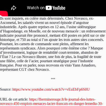
Ils sont inquiets, en colère mais déterminés. Chez Novasco, ex-
Ascometal, les salariés vivent un nouvel épisode d’angoisse
industrielle. Après quatre reprises en 12 ans, l’usine sidérurgique
d’Hagondange, en Moselle, est de nouveau menacée : un redressement
judiciaire pourrait être prononcé, mettant 450 postes en péril sur ce site
historique, et 750 au total si l’on ajoute les trois autres sites concernés.
Pourtant, les carnets de commande sont pleins, affirment les
représentants syndicaux. Alors pourquoi cette énième crise ? Manque
d’investissement, logique de rentabilité court-termiste, abandon de
l’État ? Le cas Novasco illustre, une fois de plus, la fragilité de toute
une filière, celle de l’acier, pourtant stratégique pour l’industrie
française. Pour en parler, nous recevons en visio Yann Amadoro,
représentant CGT chez Novasco.
°°°
Source:
https://www.youtube.com/watch?v=vEuEbFp6S0U
URL de cet article:
https://lherminerouge.fr/le-journal-des-luttes-
novasco-450-emplois-menaces-lacier-francais-en-danger-lemedia-30-