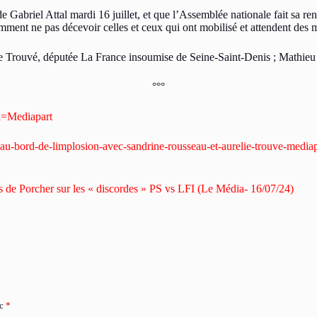
riel Attal mardi 16 juillet, et que l’Assemblée nationale fait sa rentr
ment ne pas décevoir celles et ceux qui ont mobilisé et attendent des m
ie Trouvé, députée La France insoumise de Seine-Saint-Denis ; Mathieu 
°°°
l=Mediapart
e-au-bord-de-limplosion-avec-sandrine-rousseau-et-aurelie-trouve-media
és de Porcher sur les « discordes » PS vs LFI (Le Média- 16/07/24)
ec
*