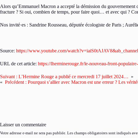
Alors qu’Emmanuel Macron a accepté la démission du gouvernement de Gab
fracture ? Si oui, combien de temps, pour faire quoi… et avec qui ? Com
Nos invité·es : Sandrine Rousseau, députée écologiste de Paris ; Aurél
Source:
https://www.youtube.com/watch?v=iaiS0tAJAV8&ab_channe
URL de cet article:
https://lherminerouge.fr/le-nouveau-front-populair
Suivant :
L’Hermine Rouge a publié ce mercredi 17 juillet 2024…
»
«
Précédent :
Pourquoi s’allier avec Macron est une erreur ? Les vérit
Laisser un commentaire
Votre adresse e-mail ne sera pas publiée.
Les champs obligatoires sont indiqués av