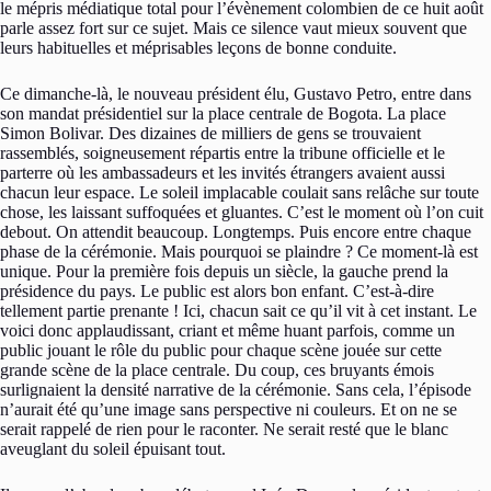
le mépris médiatique total pour l’évènement colombien de ce huit août
parle assez fort sur ce sujet. Mais ce silence vaut mieux souvent que
leurs habituelles et méprisables leçons de bonne conduite.
Ce dimanche-là, le nouveau président élu, Gustavo Petro, entre dans
son mandat présidentiel sur la place centrale de Bogota. La place
Simon Bolivar. Des dizaines de milliers de gens se trouvaient
rassemblés, soigneusement répartis entre la tribune officielle et le
parterre où les ambassadeurs et les invités étrangers avaient aussi
chacun leur espace. Le soleil implacable coulait sans relâche sur toute
chose, les laissant suffoquées et gluantes. C’est le moment où l’on cuit
debout. On attendit beaucoup. Longtemps. Puis encore entre chaque
phase de la cérémonie. Mais pourquoi se plaindre ? Ce moment-là est
unique. Pour la première fois depuis un siècle, la gauche prend la
présidence du pays. Le public est alors bon enfant. C’est-à-dire
tellement partie prenante ! Ici, chacun sait ce qu’il vit à cet instant. Le
voici donc applaudissant, criant et même huant parfois, comme un
public jouant le rôle du public pour chaque scène jouée sur cette
grande scène de la place centrale. Du coup, ces bruyants émois
surlignaient la densité narrative de la cérémonie. Sans cela, l’épisode
n’aurait été qu’une image sans perspective ni couleurs. Et on ne se
serait rappelé de rien pour le raconter. Ne serait resté que le blanc
aveuglant du soleil épuisant tout.