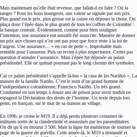
Mais maintenant qu’elle était revenue, que fallait-il en faire ? Où la
ranger ? Pour les bons bourgeois, une valeur se signale par son prix.
Plus grand est le prix, plus grosse est la caisse où déposer la chose. On
plaça donc l’épée dans le plus grand de tous les coffres de Colombie :
la banque centrale. Évidemment, comme pour bien souligner
l’intention, une assurance eut aussitôt été souscrite. Manière de donner
un prix aux choses qui n’en ont pas pour que force reste à la loi de
l’argent. Une assurance… « en cas de perte ». Improbable mais
rentable pour l’assureur. Puis on revint à plus respectueux. Certes pas
question d’annuler l’assurance. Mais l’épée fut déposée au palais
présidentiel. Elle ne quittait pourtant pas le long chemin des symboles.
Car ce palais présidentiel s’appelle là-bas « la casa de los Nariños ». La
maison de la famille Nariño. C’est le nom d’un grand homme de
l’indépendance colombienne, Francisco Nariño. Un très grand.
Condamné en son temps à douze ans de prison pour avoir traduit en
espagnol la Déclaration des droits de l’homme. Un texte depuis lors
peint, en français, sur le mur de sa maison au village.
En 1996, je croise le M19. Il a déjà perdu plusieurs centaines de
militants sortis de la clandestinité et assassinés par les paramilitaires.
On dit qu’il en mourut 3 500. Mais la ligne fut maintenue de tourner la
page de la guerre de guérilla. Cette année-là, le M19 a demandé et