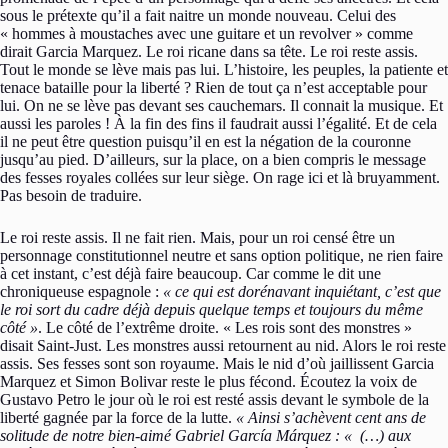
sous le prétexte qu’il a fait naitre un monde nouveau. Celui des
« hommes à moustaches avec une guitare et un revolver » comme
dirait Garcia Marquez. Le roi ricane dans sa tête. Le roi reste assis.
Tout le monde se lève mais pas lui. L’histoire, les peuples, la patiente et
tenace bataille pour la liberté ? Rien de tout ça n’est acceptable pour
lui. On ne se lève pas devant ses cauchemars. Il connait la musique. Et
aussi les paroles ! À la fin des fins il faudrait aussi l’égalité. Et de cela
il ne peut être question puisqu’il en est la négation de la couronne
jusqu’au pied. D’ailleurs, sur la place, on a bien compris le message
des fesses royales collées sur leur siège. On rage ici et là bruyamment.
Pas besoin de traduire.
Le roi reste assis. Il ne fait rien. Mais, pour un roi censé être un
personnage constitutionnel neutre et sans option politique, ne rien faire
à cet instant, c’est déjà faire beaucoup. Car comme le dit une
chroniqueuse espagnole :
« ce qui est dorénavant inquiétant, c’est que
le roi sort du cadre déjà depuis quelque temps et toujours du même
côté »
. Le côté de l’extrême droite. « Les rois sont des monstres »
disait Saint-Just. Les monstres aussi retournent au nid. Alors le roi reste
assis. Ses fesses sont son royaume. Mais le nid d’où jaillissent Garcia
Marquez et Simon Bolivar reste le plus fécond. Écoutez la voix de
Gustavo Petro le jour où le roi est resté assis devant le symbole de la
liberté gagnée par la force de la lutte.
« Ainsi s’achèvent cent ans de
solitude de notre bien-aimé Gabriel García Márquez : « (…) aux