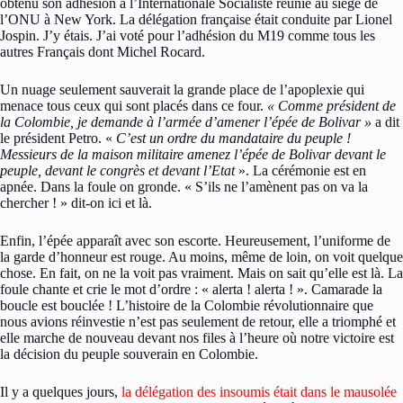
obtenu son adhésion à l’Internationale Socialiste réunie au siège de
l’ONU à New York. La délégation française était conduite par Lionel
Jospin. J’y étais. J’ai voté pour l’adhésion du M19 comme tous les
autres Français dont Michel Rocard.
Un nuage seulement sauverait la grande place de l’apoplexie qui
menace tous ceux qui sont placés dans ce four.
« Comme président de
la Colombie, je demande à l’armée d’amener l’épée de Bolivar »
a dit
le président Petro. «
C’est un ordre du mandataire du peuple !
Messieurs de la maison militaire amenez l’épée de Bolivar devant le
peuple, devant le congrès et devant l’Etat
». La cérémonie est en
apnée. Dans la foule on gronde. « S’ils ne l’amènent pas on va la
chercher ! » dit-on ici et là.
Enfin, l’épée apparaît avec son escorte. Heureusement, l’uniforme de
la garde d’honneur est rouge. Au moins, même de loin, on voit quelque
chose. En fait, on ne la voit pas vraiment. Mais on sait qu’elle est là. La
foule chante et crie le mot d’ordre : « alerta ! alerta ! ». Camarade la
boucle est bouclée ! L’histoire de la Colombie révolutionnaire que
nous avions réinvestie n’est pas seulement de retour, elle a triomphé et
elle marche de nouveau devant nos files à l’heure où notre victoire est
la décision du peuple souverain en Colombie.
Il y a quelques jours,
la délégation des insoumis était dans le mausolée