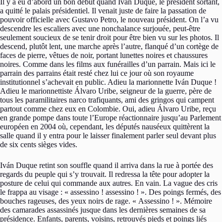
Il y a eu d’abord un bon début quand Iván Duque, le président sortant,
a quitté le palais présidentiel. Il venait juste de faire la passation de
pouvoir officielle avec Gustavo Petro, le nouveau président. On l’a vu
descendre les escaliers avec une nonchalance surjouée, peut-être
seulement soucieux de se tenir droit pour être bien vu sur les photos. Il
descend, plutôt lent, une marche après l’autre, flanqué d’un cortège de
faces de pierre, vêtues de noir, portant lunettes noires et chaussures
noires. Comme dans les films aux funérailles d’un parrain. Mais ici le
parrain des parrains était resté chez lui ce jour où son royaume
institutionnel s’achevait en public. Adieu la marionnette Iván Duque !
Adieu le marionnettiste Álvaro Uribe, seigneur de la guerre, père de
tous les paramilitaires narco trafiquants, ami des gringos qui campent
partout comme chez eux en Colombie. Oui, adieu Álvaro Uribe, reçu
en grande pompe dans toute l’Europe réactionnaire jusqu’au Parlement
européen en 2004 où, cependant, les députés nauséeux quittèrent la
salle quand il y entra pour le laisser finalement parler seul devant plus
de six cents sièges vides.
Iván Duque retint son souffle quand il arriva dans la rue à portée des
regards du peuple qui s’y trouvait. Il redressa la tête pour adopter la
posture de celui qui commande aux autres. En vain. La vague des cris
le frappa au visage : « assessino ! assessino ! ». Des poings fermés, des
bouches rageuses, des yeux noirs de rage. « Assessino ! ». Mémoire
des camarades assassinés jusque dans les dernières semaines de sa
présidence. Enfants, parents, voisins, retrouvés pieds et poings liés