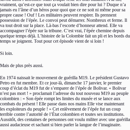
vraiment, qu’est-ce que tout ça voulait bien dire pour lui ? Duque n’a
jamais eu l’âme d’un héros pour quoi que ce ne soit ni même pour sa
propre cause ! Ouf ! Les militaires peuvent respirer. Ils prennent
possession de l’épée. Le convoi peut démarrer. Nombreux et ferme. Il
va tout droit sur la place. Là-bas l’escorte d’honneur attend. Elle va
accompagner l’épée sur la tribune. C’est vrai, l’épée chemine depuis
quelque temps déjà. L’histoire de la Colombie fait un pli et les bords du
temps se joignent. Tout pour cet épisode vient de si loin !
Si loin.
Mais de plus près aussi.
En 1974 naissait le mouvement de guérilla M19. Le président Gustavo
Petro en fut membre. Et ce jour-là, dimanche 17 janvier, le premier
coup d’éclat du M19 fut de s’emparer de l’épée de Bolivar. « Bolivar
n’est pas mort ! » proclamait l’adresse du tout nouveau M19 au peuple
colombien : « Son épée rompt les limites du musée et se lance aux
combats du présent ! Elle passe dans nos mains Elle vise maintenant
les exploiteurs du peuple ! » Cet enlèvement de l’épée fut un coup
terrible contre l’autorité de l’État colombien et toutes ses institutions.
Aussitôt, des centaines de personnes ont voulu militer avec une guérilla
aussi audacieuse et sachant si bien parler la langue de l’imaginaire.