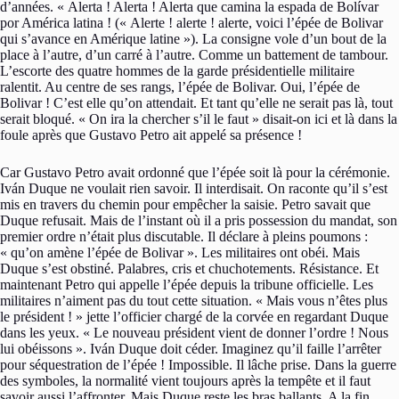
d’années. « Alerta ! Alerta ! Alerta que camina la espada de Bolívar
por América latina ! (« Alerte ! alerte ! alerte, voici l’épée de Bolivar
qui s’avance en Amérique latine »). La consigne vole d’un bout de la
place à l’autre, d’un carré à l’autre. Comme un battement de tambour.
L’escorte des quatre hommes de la garde présidentielle militaire
ralentit. Au centre de ses rangs, l’épée de Bolivar. Oui, l’épée de
Bolivar ! C’est elle qu’on attendait. Et tant qu’elle ne serait pas là, tout
serait bloqué. « On ira la chercher s’il le faut » disait-on ici et là dans la
foule après que Gustavo Petro ait appelé sa présence !
Car Gustavo Petro avait ordonné que l’épée soit là pour la cérémonie.
Iván Duque ne voulait rien savoir. Il interdisait. On raconte qu’il s’est
mis en travers du chemin pour empêcher la saisie. Petro savait que
Duque refusait. Mais de l’instant où il a pris possession du mandat, son
premier ordre n’était plus discutable. Il déclare à pleins poumons :
« qu’on amène l’épée de Bolivar ». Les militaires ont obéi. Mais
Duque s’est obstiné. Palabres, cris et chuchotements. Résistance. Et
maintenant Petro qui appelle l’épée depuis la tribune officielle. Les
militaires n’aiment pas du tout cette situation. « Mais vous n’êtes plus
le président ! » jette l’officier chargé de la corvée en regardant Duque
dans les yeux. « Le nouveau président vient de donner l’ordre ! Nous
lui obéissons ». Iván Duque doit céder. Imaginez qu’il faille l’arrêter
pour séquestration de l’épée ! Impossible. Il lâche prise. Dans la guerre
des symboles, la normalité vient toujours après la tempête et il faut
savoir aussi l’affronter. Mais Duque reste les bras ballants. A la fin,