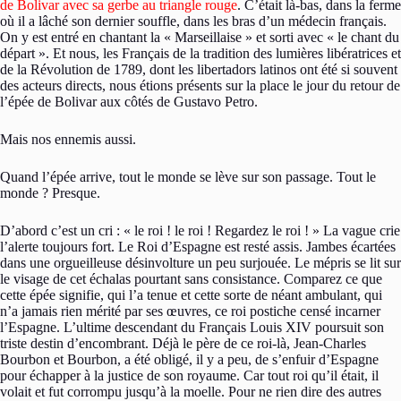
de Bolivar avec sa gerbe au triangle rouge
. C’était là-bas, dans la ferme
où il a lâché son dernier souffle, dans les bras d’un médecin français.
On y est entré en chantant la « Marseillaise » et sorti avec « le chant du
départ ». Et nous, les Français de la tradition des lumières libératrices et
de la Révolution de 1789, dont les libertadors latinos ont été si souvent
des acteurs directs, nous étions présents sur la place le jour du retour de
l’épée de Bolivar aux côtés de Gustavo Petro.
Mais nos ennemis aussi.
Quand l’épée arrive, tout le monde se lève sur son passage. Tout le
monde ? Presque.
D’abord c’est un cri : « le roi ! le roi ! Regardez le roi ! » La vague crie
l’alerte toujours fort. Le Roi d’Espagne est resté assis. Jambes écartées
dans une orgueilleuse désinvolture un peu surjouée. Le mépris se lit sur
le visage de cet échalas pourtant sans consistance. Comparez ce que
cette épée signifie, qui l’a tenue et cette sorte de néant ambulant, qui
n’a jamais rien mérité par ses œuvres, ce roi postiche censé incarner
l’Espagne. L’ultime descendant du Français Louis XIV poursuit son
triste destin d’encombrant. Déjà le père de ce roi-là, Jean-Charles
Bourbon et Bourbon, a été obligé, il y a peu, de s’enfuir d’Espagne
pour échapper à la justice de son royaume. Car tout roi qu’il était, il
volait et fut corrompu jusqu’à la moelle. Pour ne rien dire des autres