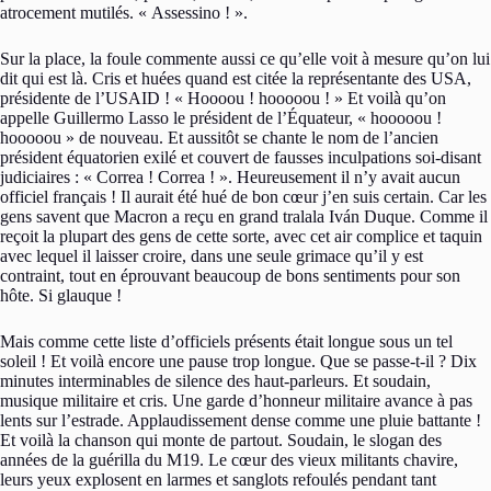
atrocement mutilés. « Assessino ! ».
Sur la place, la foule commente aussi ce qu’elle voit à mesure qu’on lui
dit qui est là. Cris et huées quand est citée la représentante des USA,
présidente de l’USAID ! « Hoooou ! hooooou ! » Et voilà qu’on
appelle Guillermo Lasso le président de l’Équateur, « hooooou !
hooooou » de nouveau. Et aussitôt se chante le nom de l’ancien
président équatorien exilé et couvert de fausses inculpations soi-disant
judiciaires : « Correa ! Correa ! ». Heureusement il n’y avait aucun
officiel français ! Il aurait été hué de bon cœur j’en suis certain. Car les
gens savent que Macron a reçu en grand tralala Iván Duque. Comme il
reçoit la plupart des gens de cette sorte, avec cet air complice et taquin
avec lequel il laisser croire, dans une seule grimace qu’il y est
contraint, tout en éprouvant beaucoup de bons sentiments pour son
hôte. Si glauque !
Mais comme cette liste d’officiels présents était longue sous un tel
soleil ! Et voilà encore une pause trop longue. Que se passe-t-il ? Dix
minutes interminables de silence des haut-parleurs. Et soudain,
musique militaire et cris. Une garde d’honneur militaire avance à pas
lents sur l’estrade. Applaudissement dense comme une pluie battante !
Et voilà la chanson qui monte de partout. Soudain, le slogan des
années de la guérilla du M19. Le cœur des vieux militants chavire,
leurs yeux explosent en larmes et sanglots refoulés pendant tant