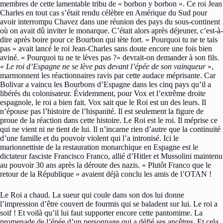
membres de cette lamentable tribu de « borbon y borbon ». Ce roi Jean
Charles en tout cas s’était rendu célèbre en Amérique du Sud pour
avoir interrompu Chavez dans une réunion des pays du sous-continent
où on avait dû inviter le monarque. C’était alors après déjeuner, c’est-à-
dire après boire pour ce Bourbon qui tète fort. « Pourquoi tu ne te tais
pas » avait lancé le roi Jean-Charles sans doute encore une fois bien
aviné. « Pourquoi tu ne te lèves pas ?» devrait-on demander à son fils.
«
Le roi d’Espagne ne se lève pas devant l’épée de son vainqueur
»,
marmonnent les réactionnaires ravis par cette audace méprisante. Car
Bolivar a vaincu les Bourbons d’Espagne dans les cinq pays qu’il a
libérés du colonisateur. Évidemment, pour Vox et l’extrême droite
espagnole, le roi a bien fait. Vox sait que le Roi est un des leurs. Il
n’épouse pas l’histoire de l’hispanité. Il est seulement la figure de
proue de la réaction dans cette histoire. Le Roi est le roi. Il méprise ce
qui ne vient ni ne tient de lui. Il n’incarne rien d’autre que la continuité
d’une famille et du pouvoir violent qui l’a intronisé. Ici le
marionnettiste de la restauration monarchique en Espagne est le
dictateur fasciste Francisco Franco, allié d’Hitler et Mussolini maintenu
au pouvoir 30 ans après la déroute des nazis. « Plutôt Franco que le
retour de la République » avaient déjà conclu les amis de l’OTAN !
Le Roi a chaud. La sueur qui coule dans son dos lui donne
l’impression d’être couvert de fourmis qui se baladent sur lui. Le roi a
soif ! Et voilà qu’il lui faut supporter encore cette pantomime. La
promenade de l’épée d’un personnage qui a défié ses ancêtres. Et cela