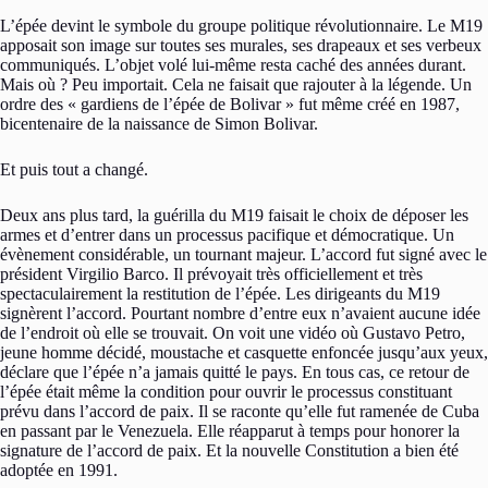
L’épée devint le symbole du groupe politique révolutionnaire. Le M19
apposait son image sur toutes ses murales, ses drapeaux et ses verbeux
communiqués. L’objet volé lui-même resta caché des années durant.
Mais où ? Peu importait. Cela ne faisait que rajouter à la légende. Un
ordre des « gardiens de l’épée de Bolivar » fut même créé en 1987,
bicentenaire de la naissance de Simon Bolivar.
Et puis tout a changé.
Deux ans plus tard, la guérilla du M19 faisait le choix de déposer les
armes et d’entrer dans un processus pacifique et démocratique. Un
évènement considérable, un tournant majeur. L’accord fut signé avec le
président Virgilio Barco. Il prévoyait très officiellement et très
spectaculairement la restitution de l’épée. Les dirigeants du M19
signèrent l’accord. Pourtant nombre d’entre eux n’avaient aucune idée
de l’endroit où elle se trouvait. On voit une vidéo où Gustavo Petro,
jeune homme décidé, moustache et casquette enfoncée jusqu’aux yeux,
déclare que l’épée n’a jamais quitté le pays. En tous cas, ce retour de
l’épée était même la condition pour ouvrir le processus constituant
prévu dans l’accord de paix. Il se raconte qu’elle fut ramenée de Cuba
en passant par le Venezuela. Elle réapparut à temps pour honorer la
signature de l’accord de paix. Et la nouvelle Constitution a bien été
adoptée en 1991.