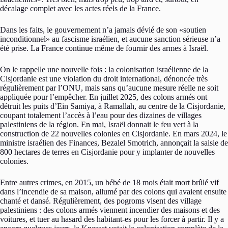
décalage complet avec les actes réels de la France.
Dans les faits, le gouvernement n’a jamais dévié de son «soutien
inconditionnel» au fascisme israélien, et aucune sanction sérieuse n’a
été prise. La France continue même de fournir des armes à Israël.
On le rappelle une nouvelle fois : la colonisation israélienne de la
Cisjordanie est une violation du droit international, dénoncée très
régulièrement par l’ONU, mais sans qu’aucune mesure réelle ne soit
appliquée pour l’empêcher. En juillet 2025, des colons armés ont
détruit les puits d’Ein Samiya, à Ramallah, au centre de la Cisjordanie,
coupant totalement l’accès à l’eau pour des dizaines de villages
palestiniens de la région. En mai, Israël donnait le feu vert à la
construction de 22 nouvelles colonies en Cisjordanie. En mars 2024, le
ministre israélien des Finances, Bezalel Smotrich, annonçait la saisie de
800 hectares de terres en Cisjordanie pour y implanter de nouvelles
colonies.
Entre autres crimes, en 2015, un bébé de 18 mois était mort brûlé vif
dans l’incendie de sa maison, allumé par des colons qui avaient ensuite
chanté et dansé. Régulièrement, des pogroms visent des village
palestiniens : des colons armés viennent incendier des maisons et des
voitures, et tuer au hasard des habitant-es pour les forcer à partir. Il y a