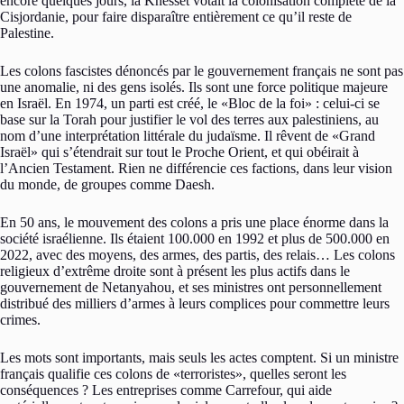
encore quelques jours, la Knesset votait la colonisation complète de la
Cisjordanie, pour faire disparaître entièrement ce qu’il reste de
Palestine.
Les colons fascistes dénoncés par le gouvernement français ne sont pas
une anomalie, ni des gens isolés. Ils sont une force politique majeure
en Israël. En 1974, un parti est créé, le «Bloc de la foi» : celui-ci se
base sur la Torah pour justifier le vol des terres aux palestiniens, au
nom d’une interprétation littérale du judaïsme. Il rêvent de «Grand
Israël» qui s’étendrait sur tout le Proche Orient, et qui obéirait à
l’Ancien Testament. Rien ne différencie ces factions, dans leur vision
du monde, de groupes comme Daesh.
En 50 ans, le mouvement des colons a pris une place énorme dans la
société israélienne. Ils étaient 100.000 en 1992 et plus de 500.000 en
2022, avec des moyens, des armes, des partis, des relais… Les colons
religieux d’extrême droite sont à présent les plus actifs dans le
gouvernement de Netanyahou, et ses ministres ont personnellement
distribué des milliers d’armes à leurs complices pour commettre leurs
crimes.
Les mots sont importants, mais seuls les actes comptent. Si un ministre
français qualifie ces colons de «terroristes», quelles seront les
conséquences ? Les entreprises comme Carrefour, qui aide