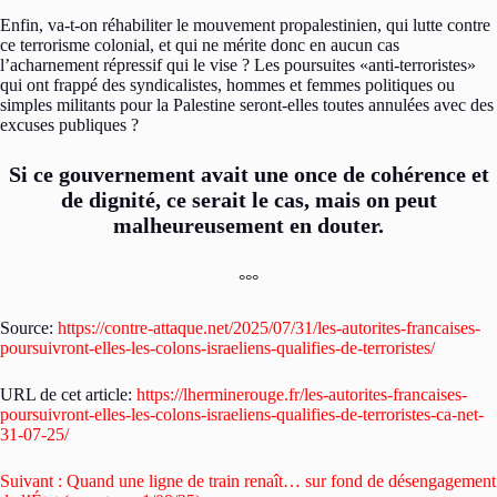
Enfin, va-t-on réhabiliter le mouvement propalestinien, qui lutte contre
ce terrorisme colonial, et qui ne mérite donc en aucun cas
l’acharnement répressif qui le vise ? Les poursuites «anti-terroristes»
qui ont frappé des syndicalistes, hommes et femmes politiques ou
simples militants pour la Palestine seront-elles toutes annulées avec des
excuses publiques ?
Si ce gouvernement avait une once de cohérence et
de dignité, ce serait le cas, mais on peut
malheureusement en douter.
°°°
Source:
https://contre-attaque.net/2025/07/31/les-autorites-francaises-
poursuivront-elles-les-colons-israeliens-qualifies-de-terroristes/
URL de cet article:
https://lherminerouge.fr/les-autorites-francaises-
poursuivront-elles-les-colons-israeliens-qualifies-de-terroristes-ca-net-
31-07-25/
Suivant :
Quand une ligne de train renaît… sur fond de désengagement