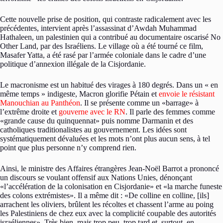
Cette nouvelle prise de position, qui contraste radicalement avec les
précédentes, intervient après l’assassinat d’Awdah Muhammad
Hathaleen, un palestinien qui a contribué au documentaire oscarisé No
Other Land, par des Israéliens. Le village où a été tourné ce film,
Masafer Yatta, a été rasé par l’armée coloniale dans le cadre d’une
politique d’annexion illégale de la Cisjordanie.
Le macronisme est un habitué des virages à 180 degrés. Dans un « en
même temps » indigeste, Macron glorifie Pétain et
envoie le résistant
Manouchian au Panthéon
. Il se présente comme un «barrage» à
l’extrême droite et
gouverne avec le RN
. Il parle des femmes comme
«grande cause du quinquennat» puis nomme Darmanin et des
catholiques traditionalistes au gouvernement. Les idées sont
systématiquement dévaluées et les mots n’ont plus aucun sens, à tel
point que plus personne n’y comprend rien.
Ainsi, le ministre des Affaires étrangères Jean-Noël Barrot a prononcé
un discours se voulant offensif aux Nations Unies, dénonçant
«l’accélération de la colonisation en Cisjordanie» et «la marche funeste
des colons extrémistes». Il a même dit : «De colline en colline, [ils]
arrachent les oliviers, brûlent les récoltes et chassent l’arme au poing
les Palestiniens de chez eux avec la complicité coupable des autorités
israéliennes». Très bien, mais trop peu, trop tard et, surtout, en