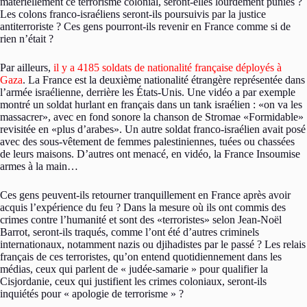
matériellement ce terrorisme colonial, seront-elles lourdement punies ?
Les colons franco-israéliens seront-ils poursuivis par la justice
antiterroriste ? Ces gens pourront-ils revenir en France comme si de
rien n’était ?
Par ailleurs,
il y a 4185 soldats de nationalité française déployés à
Gaza
. La France est la deuxième nationalité étrangère représentée dans
l’armée israélienne, derrière les États-Unis. Une vidéo a par exemple
montré un soldat hurlant en français dans un tank israélien : «on va les
massacrer», avec en fond sonore la chanson de Stromae «Formidable»
revisitée en «plus d’arabes». Un autre soldat franco-israélien avait posé
avec des sous-vêtement de femmes palestiniennes, tuées ou chassées
de leurs maisons. D’autres ont menacé, en vidéo, la France Insoumise
armes à la main…
Ces gens peuvent-ils retourner tranquillement en France après avoir
acquis l’expérience du feu ? Dans la mesure où ils ont commis des
crimes contre l’humanité et sont des «terroristes» selon Jean-Noël
Barrot, seront-ils traqués, comme l’ont été d’autres criminels
internationaux, notamment nazis ou djihadistes par le passé ? Les relais
français de ces terroristes, qu’on entend quotidiennement dans les
médias, ceux qui parlent de « judée-samarie » pour qualifier la
Cisjordanie, ceux qui justifient les crimes coloniaux, seront-ils
inquiétés pour « apologie de terrorisme » ?