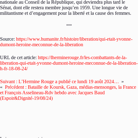
nationale au Conseil de la République, qui deviendra plus tard le
Sénat, dont elle restera membre jusqu’en 1959. Une longue vie de
militantisme et d’engagement pour la liberté et la cause des femmes.
°°°
Source:
https://www.humanite.fr/histoire/liberation/qui-etait-yvonne-
dumont-heroine-meconnue-de-la-liberation
URL de cet article:
https://lherminerouge.fr/les-combattants-de-la-
liberation-qui-etait-yvonne-dumont-heroine-meconnue-de-la-liberation-
h-fr-18-08-24/
Suivant :
L’Hermine Rouge a publié ce lundi 19 août 2024…
»
«
Précédent :
Bataille de Koursk, Gaza, médias-mensonges, la France
et François Asselineau-Rdv hebdo avec Jacques Baud
(Espoir&Dignité-19/08/24)