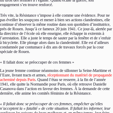
du droit des femmes à l’égalité. Quand éclate la guerre, son
engagement s’en trouve renforcé.
Très vite, la Résistance s’impose à elle comme une évidence. Pour ne
pas éveiller les soupçons et mener à bien ses actions clandestines, elle
continue d’observer la même routine dans son quotidien d’institutrice,
près de Rouen. Jusqu’à ce fameux 20 juin 1941. Ce jour-là, alertée par
la directrice de l’école où elle enseigne, elle échappe in extremis à
l’arrestation. Elle a juste le temps de sauter par la fenêtre et de s’enfuir
à bicyclette. Elle plonge alors dans la clandestinité. Elle est d’ailleurs
condamnée par contumace à dix ans de travaux forcés par la cour
spéciale de Rouen.
« Il fallait donc se préoccuper de ces femmes »
La jeune femme continue néanmoins de sillonner la Seine-Maritime et
l’Eure, livrant tracts et armes,
réceptionnant du matériel de propagande
acheminé depuis Paris
. Quand l’étau se resserre, à la fin de l’année
1941, elle quitte la Normandie pour Paris, où elle retrouve Danielle
Casanova dans l’action en faveur des femmes. À la demande de cette
dernière, elle anime les comités féminins de la Résistance.
« Il fallait donc se préoccuper de ces femmes, empêcher qu’elles
n’acceptent la « fatalité » de cette situation. Il fallait les informer, leur
expliquer les raisons de leurs malheurs et, en même temps, leur faire