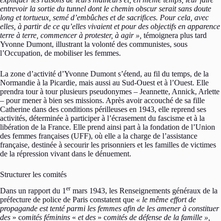
entrevoir la sortie du tunnel dont le chemin obscur serait sans doute
long et tortueux, semé d’embûches et de sacrifices. Pour cela, avec
elles, à partir de ce qu’elles vivaient et pour des objectifs en apparence
terre à terre, commencer à protester, à agir »,
témoignera plus tard
Yvonne Dumont, illustrant la volonté des communistes, sous
l’Occupation, de mobiliser les femmes.
La zone d’activité d’Yvonne Dumont s’étend, au fil du temps, de la
Normandie à la Picardie, mais aussi au Sud-Ouest et à l’Ouest. Elle
prendra tour à tour plusieurs pseudonymes – Jeannette, Annick, Arlette
– pour mener à bien ses missions. Après avoir accouché de sa fille
Catherine dans des conditions périlleuses en 1943, elle reprend ses
activités, déterminée à participer à l’écrasement du fascisme et à la
libération de la France. Elle prend ainsi part à la fondation de l’Union
des femmes françaises (UFF), où elle a la charge de l’assistance
française, destinée à secourir les prisonniers et les familles de victimes
de la répression vivant dans le dénuement.
Structurer les comités
er
Dans un rapport du 1
mars 1943, les Renseignements généraux de la
préfecture de police de Paris constatent que
« le même effort de
propagande est tenté parmi les femmes afin de les amener à constituer
des
» c
omités féminins
«
et des
» c
omités de défense de la famille »,