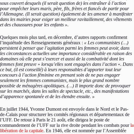
sous couvert desquels (il serait question de) les entraîner à l’action
pour empêcher leurs maris, père, fils, frères et fiancés de partir pour
l’Allemagne. (Il serait question) également de les amener à manifester
dans les mairies pour exiger un meilleur ravitaillement, des vêtements
et des chaussures pour les enfants »
.
Quelques mois plus tard, en décembre, d’autres rapports confirment
l’inquiétude des Renseignements généraux :
« Les communistes (…)
persistent à penser que l’agitation parmi les femmes peut avoir, dans
les circonstances actuelles une importance considérable en raison des
domaines où elle peut s’exercer et aussi de la combativité dont les
femmes font preuve
»
lorsqu’elles sont engagées dans l’action
«.
Dans
ce but, (il est conseillé) à leurs responsables d’apporter tout leur
concours à l’action féminine en prenant soin de ne pas engager
seulement les femmes communistes, mais le plus grand nombre
possible de ménagères apolitiques. (…) Il importe donc de provoquer
sur les marchés, dans les salles de spectacle, etc., des manifestations
d’apparence spontanée et de les étendre ensuite. »
En juillet 1944, Yvonne Dumont est envoyée dans le Nord et le Pas-
de-Calais pour structurer les comités régionaux et départementaux de
l’UFF. De retour à Paris le 21 août, elle dirigea le poste de
commandement de l’UFF sur la rive droite pendant les combats pour
la
libération de la capitale
. En 1946, elle est nommée par l’Assemblée