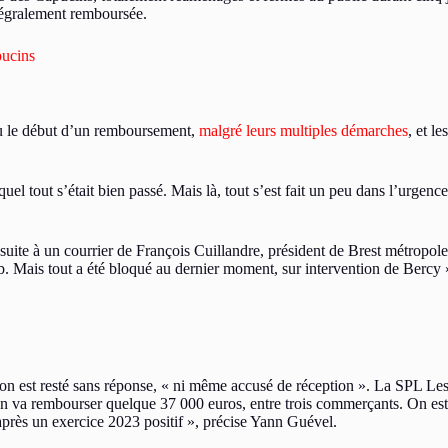
intégralement remboursée.
pucins
vu le début d’un remboursement,
malgré leurs multiples démarches
, et l
l tout s’était bien passé. Mais là, tout s’est fait un peu dans l’urgence
 suite à un courrier de François Cuillandre, président de Brest métropol
b. Mais tout a été bloqué au dernier moment, sur intervention de Bercy
st resté sans réponse, « ni même accusé de réception ». La SPL Les Ate
 On va rembourser quelque 37 000 euros, entre trois commerçants. On est 
e après un exercice 2023 positif », précise Yann Guével.