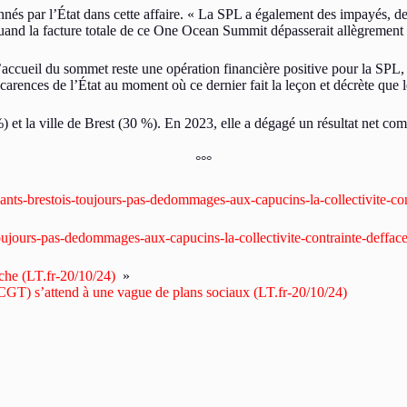
nnés par l’État dans cette affaire. « La SPL a également des impayés, d
uand la facture totale de ce One Ocean Summit dépasserait allègrement l
 l’accueil du sommet reste une opération financière positive pour la SPL
es carences de l’État au moment où ce dernier fait la leçon et décrète que 
%) et la ville de Brest (30 %). En 2023, elle a dégagé un résultat net c
°°°
ants-brestois-toujours-pas-dedommages-aux-capucins-la-collectivite-con
oujours-pas-dedommages-aux-capucins-la-collectivite-contrainte-deffacer-
che (LT.fr-20/10/24)
»
GT) s’attend à une vague de plans sociaux (LT.fr-20/10/24)