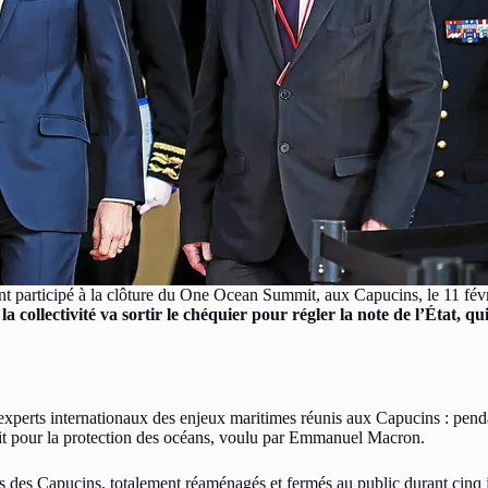
 participé à la clôture du One Ocean Summit, aux Capucins, le 11 fév
 collectivité va sortir le chéquier pour régler la note de l’État, 
perts internationaux des enjeux maritimes réunis aux Capucins : pendant
it pour la protection des océans, voulu par Emmanuel Macron.
s des Capucins, totalement réaménagés et fermés au public durant cinq 