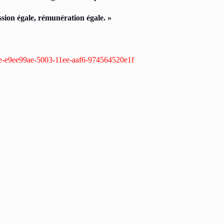
sion égale, rémunération égale. »
embre-e9ee99ae-5003-11ee-aaf6-974564520e1f