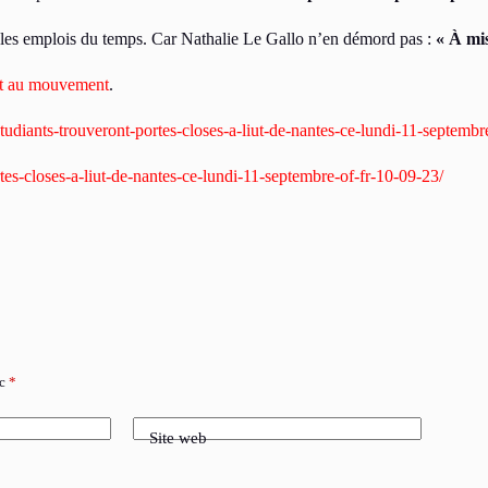
r les emplois du temps. Car Nathalie Le Gallo n’en démord pas :
« À mis
nt au mouvement
.
-etudiants-trouveront-portes-closes-a-liut-de-nantes-ce-lundi-11-sept
rtes-closes-a-liut-de-nantes-ce-lundi-11-septembre-of-fr-10-09-23/
ec
*
Site web