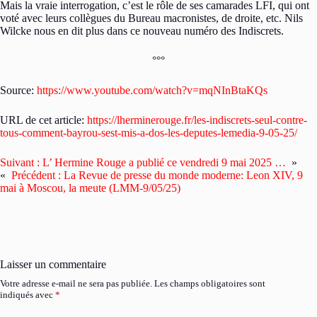
Mais la vraie interrogation, c’est le rôle de ses camarades LFI, qui ont
voté avec leurs collègues du Bureau macronistes, de droite, etc. Nils
Wilcke nous en dit plus dans ce nouveau numéro des Indiscrets.
°°°
Source:
https://www.youtube.com/watch?v=mqNInBtaKQs
URL de cet article:
https://lherminerouge.fr/les-indiscrets-seul-contre-
tous-comment-bayrou-sest-mis-a-dos-les-deputes-lemedia-9-05-25/
Suivant :
L’ Hermine Rouge a publié ce vendredi 9 mai 2025 …
»
«
Précédent :
La Revue de presse du monde moderne: Leon XIV, 9
mai à Moscou, la meute (LMM-9/05/25)
Laisser un commentaire
Votre adresse e-mail ne sera pas publiée.
Les champs obligatoires sont
indiqués avec
*