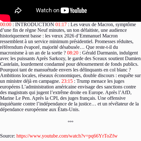
00:00
: INTRODUCTION
01:17
: Les vœux de Macron, symptôme
d’une fin de règne Neuf minutes, un ton défaitiste, une audience
historiquement basse : les vœux 2026 d’Emmanuel Macron
ressemblent à un service minimum présidentiel. Promesses réduites,
référendum évaporé, majorité désabusée… Que reste-t-il du
macronisme à un an de la sortie ?
08:20
: Gérald Darmanin, indulgent
avec les puissants Après Sarkozy, le garde des Sceaux soutient Damien
Castelain, lourdement condamné pour détournement de fonds publics.
Pourquoi tant de mansuétude envers les délinquants en col blanc ?
Ambitions locales, réseaux économiques, double discours : enquête sur
un ministre déjà en campagne.
23:15
: Trump menace les juges
européens L’administration américaine envisage des sanctions contre
des magistrats qui jugent l’extrême droite en Europe. Après l’AfD,
Marine Le Pen. Après la CPI, des juges français. Une offensive
inquiétante contre l’indépendance de la justice… et un révélateur de la
dépendance européenne aux États-Unis.
°°°
Source:
https://www.youtube.com/watch?v=pq66YrToZfw