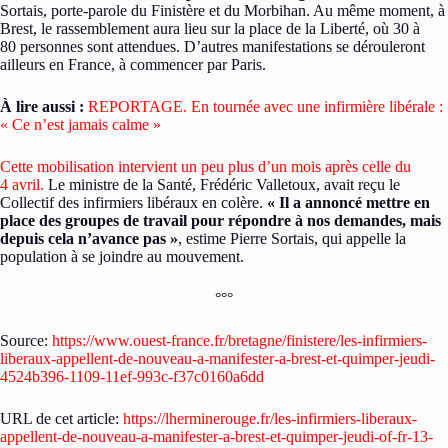
Sortais, porte-parole du Finistère et du Morbihan. Au même moment, à
Brest, le rassemblement aura lieu sur la place de la Liberté, où 30 à
80 personnes sont attendues. D’autres manifestations se dérouleront
ailleurs en France, à commencer par Paris.
À lire aussi :
REPORTAGE. En tournée avec une infirmière libérale :
« Ce n’est jamais calme »
Cette mobilisation intervient un peu plus d’un mois après celle du
4 avril.
Le ministre de la Santé, Frédéric Valletoux, avait reçu le
Collectif des infirmiers libéraux en colère.
« Il a annoncé mettre en
place des groupes de travail pour répondre à nos demandes, mais
depuis cela n’avance pas »
, estime Pierre Sortais, qui appelle la
population à se joindre au mouvement.
°°°
Source:
https://www.ouest-france.fr/bretagne/finistere/les-infirmiers-
liberaux-appellent-de-nouveau-a-manifester-a-brest-et-quimper-jeudi-
4524b396-1109-11ef-993c-f37c0160a6dd
URL de cet article:
https://lherminerouge.fr/les-infirmiers-liberaux-
appellent-de-nouveau-a-manifester-a-brest-et-quimper-jeudi-of-fr-13-