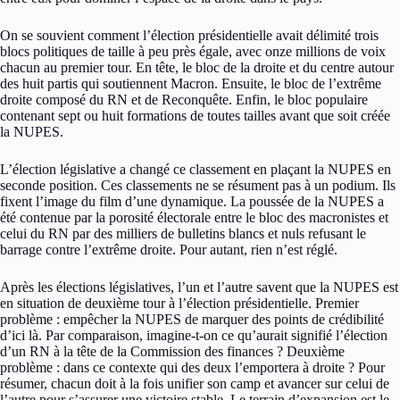
On se souvient comment l’élection présidentielle avait délimité trois
blocs politiques de taille à peu près égale, avec onze millions de voix
chacun au premier tour. En tête, le bloc de la droite et du centre autour
des huit partis qui soutiennent Macron. Ensuite, le bloc de l’extrême
droite composé du RN et de Reconquête. Enfin, le bloc populaire
contenant sept ou huit formations de toutes tailles avant que soit créée
la NUPES.
L’élection législative a changé ce classement en plaçant la NUPES en
seconde position. Ces classements ne se résument pas à un podium. Ils
fixent l’image du film d’une dynamique. La poussée de la NUPES a
été contenue par la porosité électorale entre le bloc des macronistes et
celui du RN par des milliers de bulletins blancs et nuls refusant le
barrage contre l’extrême droite. Pour autant, rien n’est réglé.
Après les élections législatives, l’un et l’autre savent que la NUPES est
en situation de deuxième tour à l’élection présidentielle. Premier
problème : empêcher la NUPES de marquer des points de crédibilité
d’ici là. Par comparaison, imagine-t-on ce qu’aurait signifié l’élection
d’un RN à la tête de la Commission des finances ? Deuxième
problème : dans ce contexte qui des deux l’emportera à droite ? Pour
résumer, chacun doit à la fois unifier son camp et avancer sur celui de
l’autre pour s’assurer une victoire stable. Le terrain d’expansion est le