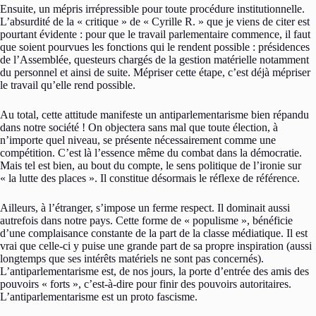
Ensuite, un mépris irrépressible pour toute procédure institutionnelle.
L’absurdité de la « critique » de « Cyrille R. » que je viens de citer est
pourtant évidente : pour que le travail parlementaire commence, il faut
que soient pourvues les fonctions qui le rendent possible : présidences
de l’Assemblée, questeurs chargés de la gestion matérielle notamment
du personnel et ainsi de suite. Mépriser cette étape, c’est déjà mépriser
le travail qu’elle rend possible.
Au total, cette attitude manifeste un antiparlementarisme bien répandu
dans notre société ! On objectera sans mal que toute élection, à
n’importe quel niveau, se présente nécessairement comme une
compétition. C’est là l’essence même du combat dans la démocratie.
Mais tel est bien, au bout du compte, le sens politique de l’ironie sur
« la lutte des places ». Il constitue désormais le réflexe de référence.
Ailleurs, à l’étranger, s’impose un ferme respect. Il dominait aussi
autrefois dans notre pays. Cette forme de « populisme », bénéficie
d’une complaisance constante de la part de la classe médiatique. Il est
vrai que celle-ci y puise une grande part de sa propre inspiration (aussi
longtemps que ses intérêts matériels ne sont pas concernés).
L’antiparlementarisme est, de nos jours, la porte d’entrée des amis des
pouvoirs « forts », c’est-à-dire pour finir des pouvoirs autoritaires.
L’antiparlementarisme est un proto fascisme.