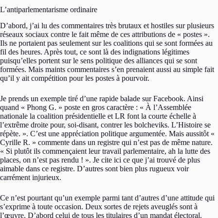
L’antiparlementarisme ordinaire
D’abord, j’ai lu des commentaires très brutaux et hostiles sur plusieurs
réseaux sociaux contre le fait même de ces attributions de « postes ».
Ils ne portaient pas seulement sur les coalitions qui se sont formées au
fil des heures. Après tout, ce sont là des indignations légitimes
puisqu’elles portent sur le sens politique des alliances qui se sont
formées. Mais maints commentaires s’en prenaient aussi au simple fait
qu’il y ait compétition pour les postes à pourvoir.
Je prends un exemple tiré d’une rapide balade sur Facebook. Ainsi
quand « Phong G. » poste en gros caractère : « À l’Assemblée
nationale la coalition présidentielle et LR font la courte échelle à
l’extrême droite pour, soi-disant, contrer les bolcheviks. L’Histoire se
répète. ». C’est une appréciation politique argumentée. Mais aussitôt «
Cyrille R. » commente dans un registre qui n’est pas de même nature.
« Si plutôt ils commençaient leur travail parlementaire, ah la lutte des
places, on n’est pas rendu ! ». Je cite ici ce que j’ai trouvé de plus
aimable dans ce registre. D’autres sont bien plus rugueux voir
carrément injurieux.
Ce n’est pourtant qu’un exemple parmi tant d’autres d’une attitude qui
s’exprime à toute occasion. Deux sortes de rejets aveuglés sont à
l’œuvre. D’abord celui de tous les titulaires d’un mandat électoral.