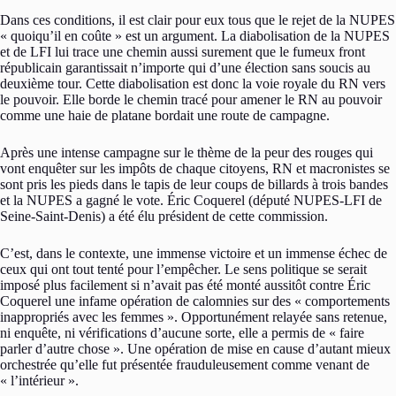
Dans ces conditions, il est clair pour eux tous que le rejet de la NUPES
« quoiqu’il en coûte » est un argument. La diabolisation de la NUPES
et de LFI lui trace une chemin aussi surement que le fumeux front
républicain garantissait n’importe qui d’une élection sans soucis au
deuxième tour. Cette diabolisation est donc la voie royale du RN vers
le pouvoir. Elle borde le chemin tracé pour amener le RN au pouvoir
comme une haie de platane bordait une route de campagne.
Après une intense campagne sur le thème de la peur des rouges qui
vont enquêter sur les impôts de chaque citoyens, RN et macronistes se
sont pris les pieds dans le tapis de leur coups de billards à trois bandes
et la NUPES a gagné le vote. Éric Coquerel (député NUPES-LFI de
Seine-Saint-Denis) a été élu président de cette commission.
C’est, dans le contexte, une immense victoire et un immense échec de
ceux qui ont tout tenté pour l’empêcher. Le sens politique se serait
imposé plus facilement si n’avait pas été monté aussitôt contre Éric
Coquerel une infame opération de calomnies sur des « comportements
inappropriés avec les femmes ». Opportunément relayée sans retenue,
ni enquête, ni vérifications d’aucune sorte, elle a permis de « faire
parler d’autre chose ». Une opération de mise en cause d’autant mieux
orchestrée qu’elle fut présentée frauduleusement comme venant de
« l’intérieur ».