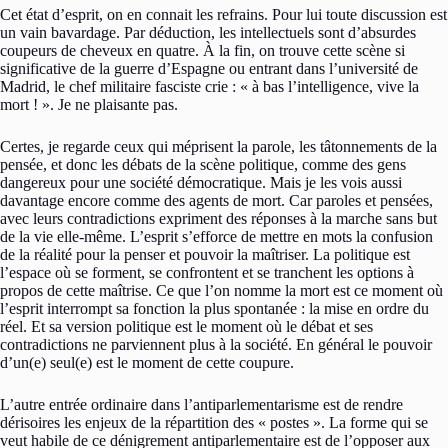
Cet état d’esprit, on en connait les refrains. Pour lui toute discussion est
un vain bavardage. Par déduction, les intellectuels sont d’absurdes
coupeurs de cheveux en quatre. À la fin, on trouve cette scène si
significative de la guerre d’Espagne ou entrant dans l’université de
Madrid, le chef militaire fasciste crie : « à bas l’intelligence, vive la
mort ! ». Je ne plaisante pas.
Certes, je regarde ceux qui méprisent la parole, les tâtonnements de la
pensée, et donc les débats de la scène politique, comme des gens
dangereux pour une société démocratique. Mais je les vois aussi
davantage encore comme des agents de mort. Car paroles et pensées,
avec leurs contradictions expriment des réponses à la marche sans but
de la vie elle-même. L’esprit s’efforce de mettre en mots la confusion
de la réalité pour la penser et pouvoir la maîtriser. La politique est
l’espace où se forment, se confrontent et se tranchent les options à
propos de cette maîtrise. Ce que l’on nomme la mort est ce moment où
l’esprit interrompt sa fonction la plus spontanée : la mise en ordre du
réel. Et sa version politique est le moment où le débat et ses
contradictions ne parviennent plus à la société. En général le pouvoir
d’un(e) seul(e) est le moment de cette coupure.
L’autre entrée ordinaire dans l’antiparlementarisme est de rendre
dérisoires les enjeux de la répartition des « postes ». La forme qui se
veut habile de ce dénigrement antiparlementaire est de l’opposer aux