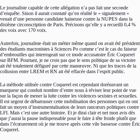
Le journaliste capable de cette allégation n’a pas fait une seconde
d’enquête. Sinon il aurait constaté qu’en réalité le « signalement »
venait d’une personne candidate haineuse contre la NUPES dans la
dixième circonscription de Paris. Précisons qu’elle y a recueilli 0,4 %
des voix avec 170 voix.
Autrefois, journaliste était un métier même quand on avait été président
des étudiants macronistes à Sciences Po comme c’est le cas du faiseur
d’embrouilles qui interrogeait sur ce mode accusatoire Éric Coquerel
sur BFM. Pourtant, je ne crois pas que le sens politique de sa victoire
ait été totalement défiguré par cette manœuvre. Ni que les traces de la
collusion entre LREM et RN ait été effacée dans l’esprit public.
La méthode utilisée contre Coquerel est cependant dorénavant un
marqueur qui conduit nombre d’entre nous à réviser leur point de vue
sur la façon de mener la lutte contre les violences sexistes et sexuelles.
Il est urgent de débarrasser cette mobilisation des personnes qui en ont
fait un moyen d’instrumentalisation de leurs rancœurs politiques contre
LFI. Mais c’est une autre histoire. Et je dirai clair et net mon avis dès
que j’aurai la pause indispensable pour le faire à tête froide plutôt que
dans l’écœurement où je me trouve après cette vile bassesse contre Éric
Coquerel.