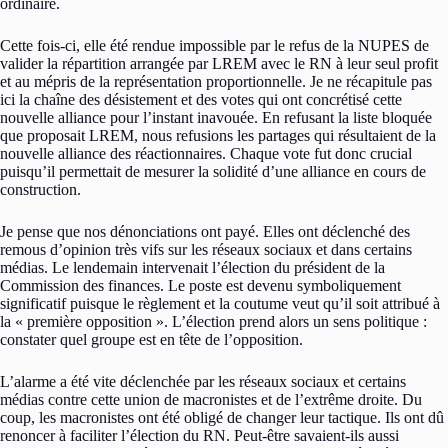
ordinaire.
Cette fois-ci, elle été rendue impossible par le refus de la NUPES de
valider la répartition arrangée par LREM avec le RN à leur seul profit
et au mépris de la représentation proportionnelle. Je ne récapitule pas
ici la chaîne des désistement et des votes qui ont concrétisé cette
nouvelle alliance pour l’instant inavouée. En refusant la liste bloquée
que proposait LREM, nous refusions les partages qui résultaient de la
nouvelle alliance des réactionnaires. Chaque vote fut donc crucial
puisqu’il permettait de mesurer la solidité d’une alliance en cours de
construction.
Je pense que nos dénonciations ont payé. Elles ont déclenché des
remous d’opinion très vifs sur les réseaux sociaux et dans certains
médias. Le lendemain intervenait l’élection du président de la
Commission des finances. Le poste est devenu symboliquement
significatif puisque le règlement et la coutume veut qu’il soit attribué à
la « première opposition ». L’élection prend alors un sens politique :
constater quel groupe est en tête de l’opposition.
L’alarme a été vite déclenchée par les réseaux sociaux et certains
médias contre cette union de macronistes et de l’extrême droite. Du
coup, les macronistes ont été obligé de changer leur tactique. Ils ont dû
renoncer à faciliter l’élection du RN. Peut-être savaient-ils aussi