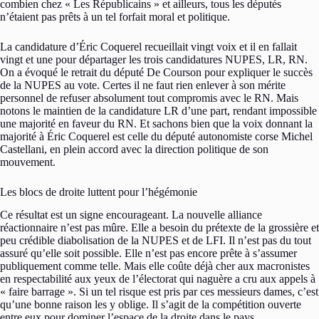
combien chez « Les Républicains » et ailleurs, tous les députés
n’étaient pas prêts à un tel forfait moral et politique.
La candidature d’Éric Coquerel recueillait vingt voix et il en fallait
vingt et une pour départager les trois candidatures NUPES, LR, RN.
On a évoqué le retrait du député De Courson pour expliquer le succès
de la NUPES au vote. Certes il ne faut rien enlever à son mérite
personnel de refuser absolument tout compromis avec le RN. Mais
notons le maintien de la candidature LR d’une part, rendant impossible
une majorité en faveur du RN. Et sachons bien que la voix donnant la
majorité à Éric Coquerel est celle du député autonomiste corse Michel
Castellani, en plein accord avec la direction politique de son
mouvement.
Les blocs de droite luttent pour l’hégémonie
Ce résultat est un signe encourageant. La nouvelle alliance
réactionnaire n’est pas mûre. Elle a besoin du prétexte de la grossière et
peu crédible diabolisation de la NUPES et de LFI. Il n’est pas du tout
assuré qu’elle soit possible. Elle n’est pas encore prête à s’assumer
publiquement comme telle. Mais elle coûte déjà cher aux macronistes
en respectabilité aux yeux de l’électorat qui naguère a cru aux appels à
« faire barrage ». Si un tel risque est pris par ces messieurs dames, c’est
qu’une bonne raison les y oblige. Il s’agit de la compétition ouverte
entre eux pour dominer l’espace de la droite dans le pays.