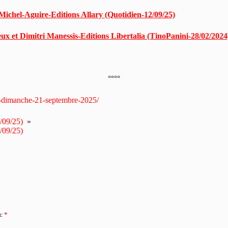
Michel-Aguire-Editions Allary (Quotidien-12/09/25)
eux et Dimitri Manessis-Editions Libertalia (TinoPanini-28/02/2024
°°°°
ce-dimanche-21-septembre-2025/
/09/25)
»
/09/25)
ec
*