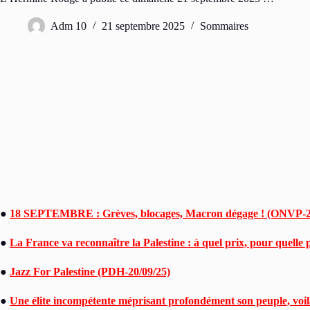
Adm 10
21 septembre 2025
Sommaires
●
18 SEPTEMBRE : Grèves, blocages, Macron dégage ! (ONVP-2
●
La France va reconnaître la Palestine : à quel prix, pour quelle
●
Jazz For Palestine (PDH-20/09/25)
●
Une élite incompétente méprisant profondément son peuple, voilà