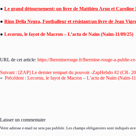
●
Le grand détournement: un livre de Matthieu Aron et Caroline 
●
Rino Della Negra, Footballeur et résistant:un livre de Jean Vigr
●
Lecornu, le fayot de Macron – L’actu de Naïm (Naïm-11/09/25)
URL de cet article:
https://lherminerouge.fr/lhermine-rouge-a-publie-
Suivant :
[ZAP] Le dernier rempart du pouvoir -ZapHebdo #2 (CR- 20
«
Précédent :
Lecornu, le fayot de Macron – L’actu de Naïm (Naïm-11
Laisser un commentaire
Votre adresse e-mail ne sera pas publiée.
Les champs obligatoires sont indiqués av