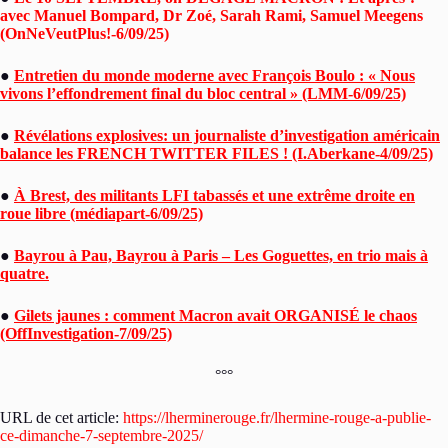
avec Manuel Bompard, Dr Zoé, Sarah Rami, Samuel Meegens
(OnNeVeutPlus!-6/09/25)
●
Entretien du monde moderne avec François Boulo : « Nous
vivons l’effondrement final du bloc central » (LMM-6/09/25)
●
Révélations explosives: un journaliste d’investigation américain
balance les FRENCH TWITTER FILES ! (I.Aberkane-4/09/25)
●
À Brest, des militants LFI tabassés et une extrême droite en
roue libre (médiapart-6/09/25)
●
Bayrou à Pau, Bayrou à Paris – Les Goguettes, en trio mais à
quatre.
●
Gilets jaunes : comment Macron avait ORGANISÉ le chaos
(OffInvestigation-7/09/25)
°°°
URL de cet article:
https://lherminerouge.fr/lhermine-rouge-a-publie-
ce-dimanche-7-septembre-2025/