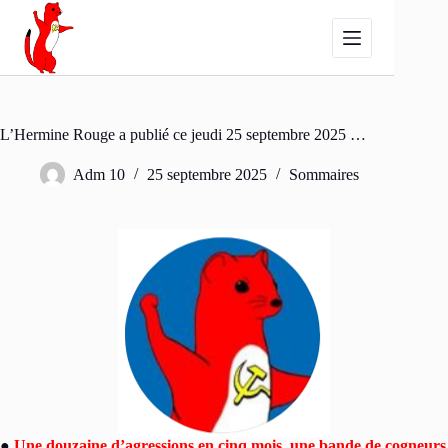
Passer
au
contenu
L’Hermine Rouge a publié ce jeudi 25 septembre 2025 …
Adm 10
25 septembre 2025
Sommaires
●
Une douzaine d’agressions en cinq mois, une bande de cogneurs