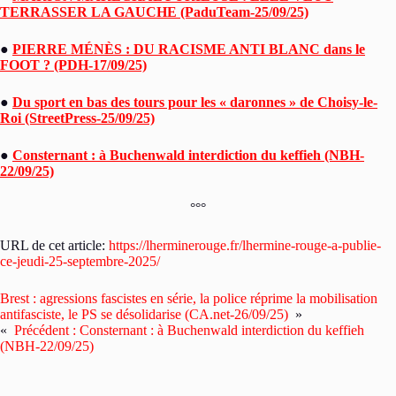
TERRASSER LA GAUCHE (PaduTeam-25/09/25)
●
PIERRE MÉNÈS : DU RACISME ANTI BLANC dans le
FOOT ? (PDH-17/09/25)
●
Du sport en bas des tours pour les « daronnes » de Choisy-le-
Roi (StreetPress-25/09/25)
●
Consternant : à Buchenwald interdiction du keffieh (NBH-
22/09/25)
°°°
URL de cet article:
https://lherminerouge.fr/lhermine-rouge-a-publie-
ce-jeudi-25-septembre-2025/
Brest : agressions fascistes en série, la police réprime la mobilisation
antifasciste, le PS se désolidarise (CA.net-26/09/25)
»
«
Précédent :
Consternant : à Buchenwald interdiction du keffieh
(NBH-22/09/25)