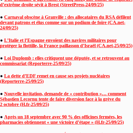
d’extrême droite sévit à Brest (StreetPress-24/09/25)
●
Carnaval obscène à Granville : des allocataires du RSA défilent
devant patrons et élus comme sur un podium de foire (CA.net-
24/09/25)
●
L’Italie et l’Espagne envoient des navires militaires pour
protéger la flottille, la France paillasson d’Israël (CA.net-25/09/25)
●
Loi Duplomb : elles critiquent une députée, et se retrouvent au
commissariat (Reporterre-25/09/25)
●
La dette d’EDF remet en cause ses projets nucléaires
(Reporterre-25/09/25)
●
Nouvelle invitation, demande de « contribution »… comment
Sébastien Lecornu tente de faire diversion face à la grève du
2 octobre (H.fr-25/09/25)
●
Après un 18 septembre avec 90 % des officines fermées, les
pharmacies obtiennent « une victoire d’étape » (H.fr-25/09/25)