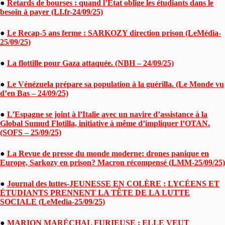
●
Retards de bourses : quand l’État oblige les étudiants dans le
besoin à payer (LI.fr-24/09/25)
●
Le Recap-5 ans ferme : SARKOZY direction prison (LeMédia-
25/09/25)
●
La flottille pour Gaza attaquée. (NBH – 24/09/25)
●
Le Vénézuela prépare sa population à la guérilla. (Le Monde vu
d’en Bas – 24/09/25)
●
L’Espagne se joint à l’Italie avec un navire d’assistance à la
Global Sumud Flotilla, initiative à même d’impliquer l’OTAN.
(SOFS – 25/09/25)
●
La Revue de presse du monde moderne: drones panique en
Europe, Sarkozy en prison? Macron récompensé (LMM-25/09/25)
●
Journal des luttes-JEUNESSE EN COLÈRE : LYCÉENS ET
ÉTUDIANTS PRENNENT LA TÊTE DE LA LUTTE
SOCIALE (LeMedia-25/09/25)
●
MARION MARÉCHAL FURIEUSE : ELLE VEUT