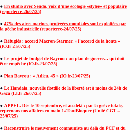
●
En studio avec Sendo, voix d’une écologie «stylée» et populaire
(reporterre-26/07/25)
●
47% des aires marines protégées mondiales sont exploitées par
la pêche industrielle (reporterre-24/07/25)
●
Réfugiés : accord Macron-Starmer, « l’accord de la honte »
(IO.fr-21/07/25)
●
Le projet de budget de Bayrou : un plan de guerre… qui doit
être empêché (IO.fr-23/07/25)
●
Plan Bayrou : « Adieu, 45 » (IO.fr-23/07/25)
●
Le Handala, nouvelle flottille de la liberté est à moins de 24h de
Gaza (LI.fr-26/07/25)
●
APPEL. Dès le 10 septembre, et au-delà : par la grève totale,
reprenons nos affaires en main ! #ToutBloquer (Unité CGT –
25/07/25)
●
Reconstruire le mouvement communiste au delà du PCF et du