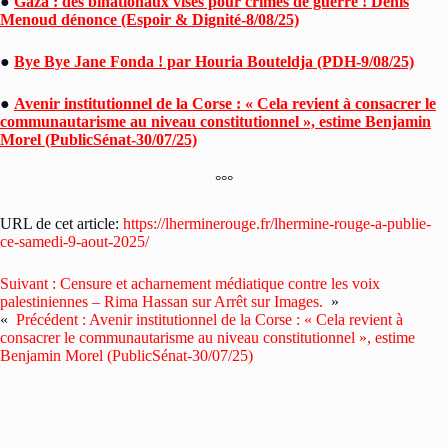
●
Gaza : des binationaux visés pour crimes de guerre ! Denis
Menoud dénonce (Espoir & Dignité-8/08/25)
●
Bye Bye Jane Fonda ! par Houria Bouteldja (PDH-9/08/25)
●
Avenir institutionnel de la Corse : « Cela revient à consacrer le
communautarisme au niveau constitutionnel », estime Benjamin
Morel (PublicSénat-30/07/25)
°°°
URL de cet article:
https://lherminerouge.fr/lhermine-rouge-a-publie-
ce-samedi-9-aout-2025/
Suivant :
Censure et acharnement médiatique contre les voix
palestiniennes – Rima Hassan sur Arrêt sur Images.
»
«
Précédent :
Avenir institutionnel de la Corse : « Cela revient à
consacrer le communautarisme au niveau constitutionnel », estime
Benjamin Morel (PublicSénat-30/07/25)