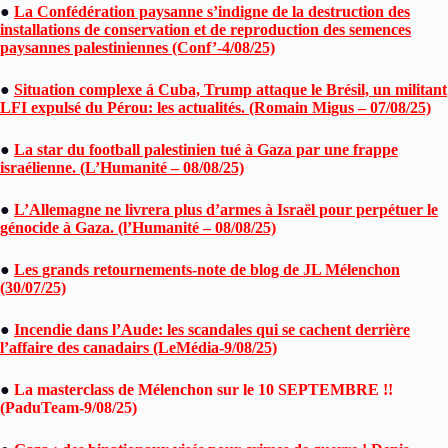
●
La Confédération paysanne s’indigne de la destruction des
installations de conservation et de reproduction des semences
paysannes palestiniennes (Conf’-4/08/25)
●
Situation complexe á Cuba, Trump attaque le Brésil, un militant
LFI expulsé du Pérou: les actualités. (Romain Migus – 07/08/25)
●
La star du football palestinien tué à Gaza par une frappe
israélienne. (L’Humanité – 08/08/25)
●
L’Allemagne ne livrera plus d’armes à Israël pour perpétuer le
génocide à Gaza. (l’Humanité – 08/08/25)
●
Les grands retournements-note de blog de JL Mélenchon
(30/07/25)
●
Incendie dans l’Aude: les scandales qui se cachent derrière
l’affaire des canadairs (LeMédia-9/08/25)
●
La masterclass de Mélenchon sur le 10 SEPTEMBRE !!
(PaduTeam-9/08/25)