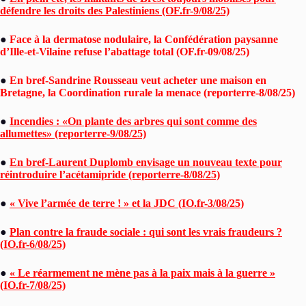
défendre les droits des Palestiniens (OF.fr-9/08/25)
●
Face à la dermatose nodulaire, la Confédération paysanne
d’Ille-et-Vilaine refuse l’abattage total (OF.fr-09/08/25)
●
En bref-Sandrine Rousseau veut acheter une maison en
Bretagne, la Coordination rurale la menace (reporterre-8/08/25)
●
Incendies : «On plante des arbres qui sont comme des
allumettes» (reporterre-9/08/25)
●
En bref-Laurent Duplomb envisage un nouveau texte pour
réintroduire l’acétamipride (reporterre-8/08/25)
●
« Vive l’armée de terre ! » et la JDC (IO.fr-3/08/25)
●
Plan contre la fraude sociale : qui sont les vrais fraudeurs ?
(IO.fr-6/08/25)
●
« Le réarmement ne mène pas à la paix mais à la guerre »
(IO.fr-7/08/25)