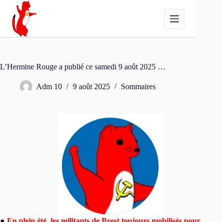
Passer
au
contenu
L’Hermine Rouge a publié ce samedi 9 août 2025 …
Adm 10
9 août 2025
Sommaires
●
En plein été, les militants de Brest toujours mobilisés pour