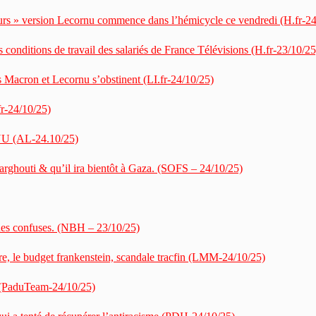
urs » version Lecornu commence dans l’hémicycle ce vendredi (H.fr-24
s conditions de travail des salariés de France Télévisions (H.fr-23/10/25
s Macron et Lecornu s’obstinent (LI.fr-24/10/25)
fr-24/10/25)
U (AL-24.10/25)
arghouti & qu’il ira bientôt à Gaza. (SOFS – 24/10/25)
iques confuses. (NBH – 23/10/25)
, le budget frankenstein, scandale tracfin (LMM-24/10/25)
! (PaduTeam-24/10/25)