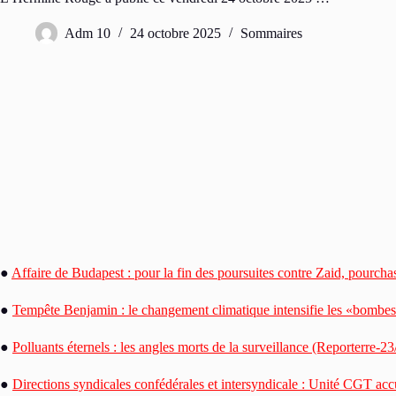
Adm 10
24 octobre 2025
Sommaires
●
Affaire de Budapest : pour la fin des poursuites contre Zaid, pourch
●
Tempête Benjamin : le changement climatique intensifie les «bombe
●
Polluants éternels : les angles morts de la surveillance (Reporterre-2
●
Directions syndicales confédérales et intersyndicale : Unité CGT a