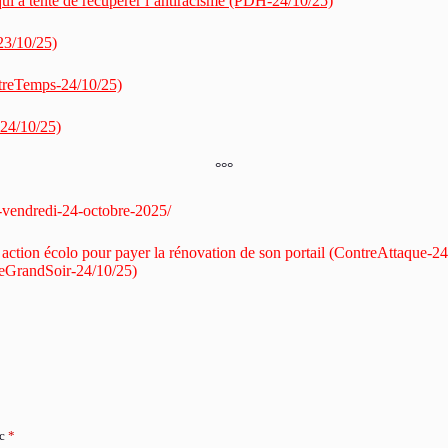
a tenté de récupérer l’antiracisme (PDH-24/10/25)
23/10/25)
ntreTemps-24/10/25)
24/10/25)
°°°
e-vendredi-24-octobre-2025/
 action écolo pour payer la rénovation de son portail (ContreAttaque-2
LeGrandSoir-24/10/25)
ec
*