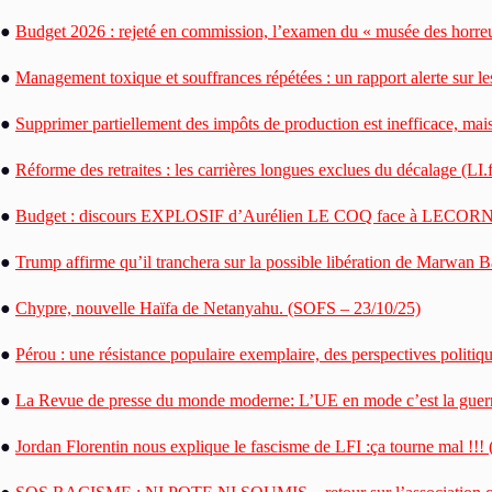
●
Budget 2026 : rejeté en commission, l’examen du « musée des horre
●
Management toxique et souffrances répétées : un rapport alerte sur le
●
Supprimer partiellement des impôts de production est inefficace, mai
●
Réforme des retraites : les carrières longues exclues du décalage (LI.
●
Budget : discours EXPLOSIF d’Aurélien LE COQ face à LECORN
●
Trump affirme qu’il tranchera sur la possible libération de Marwan B
●
Chypre, nouvelle Haïfa de Netanyahu. (SOFS – 23/10/25)
●
Pérou : une résistance populaire exemplaire, des perspectives polit
●
La Revue de presse du monde moderne: L’UE en mode c’est la guerre
●
Jordan Florentin nous explique le fascisme de LFI :ça tourne mal !!