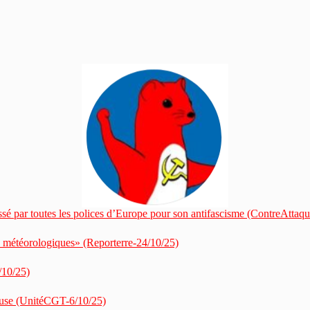
assé par toutes les polices d’Europe pour son antifascisme (ContreAttaq
s météorologiques» (Reporterre-24/10/25)
3/10/25)
ccuse (UnitéCGT-6/10/25)