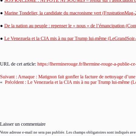
●
SOS RACISME : NI POTE NI SOUMIS – retour sur l’association qui 
●
Marine Tondelier, la candidate du macronisme vert (FrustrationMag-
●
De la nation au peuple : repenser le « nous » de l’émancipation (Co
●
Le Venezuela et la CIA mis à nu par Trump lui-même (LeGrandSoir-
URL de cet article:
https://lherminerouge.fr/lhermine-rouge-a-publie-c
Suivant :
Arnaque : Matignon fait gonfler la facture de nettoyage d’une
«
Précédent :
Le Venezuela et la CIA mis à nu par Trump lui-même (
Laisser un commentaire
Votre adresse e-mail ne sera pas publiée.
Les champs obligatoires sont indiqués av