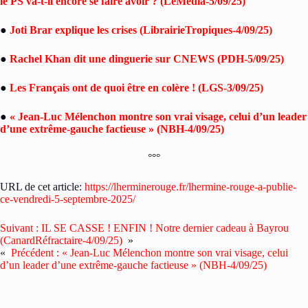
le PS va-t-il encore se faire avoir ? (LeMédia-5/09/25)
●
Joti Brar explique les crises (LibrairieTropiques-4/09/25)
●
Rachel Khan dit une dinguerie sur CNEWS (PDH-5/09/25)
●
Les Français ont de quoi être en colère ! (LGS-3/09/25)
●
« Jean-Luc Mélenchon montre son vrai visage, celui d’un leader
d’une extrême-gauche factieuse » (NBH-4/09/25)
°°°
URL de cet article:
https://lherminerouge.fr/lhermine-rouge-a-publie-
ce-vendredi-5-septembre-2025/
Suivant :
IL SE CASSE ! ENFIN ! Notre dernier cadeau à Bayrou
(CanardRéfractaire-4/09/25)
»
«
Précédent :
« Jean-Luc Mélenchon montre son vrai visage, celui
d’un leader d’une extrême-gauche factieuse » (NBH-4/09/25)