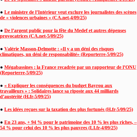
●
Le ministre de l’Intérieur veut exclure les journalistes des scènes
de « violences urbaines » (CA.net-4/09/25)
●
De l’argent public pour la fête du Medef et autres dépenses
provocatrices (CA.net-5/09/25)
●
Valérie Masson-Delmotte : «Il y a un déni des risques
climatiques, un déni de responsabilité» (Reporterre-5/09/25)
●
Mégabassines : la France recadrée par un rapporteur de l’ONU
(Reporterre-5/09/25)
●
« Expliquer les conséquences du budget Bayrou aux
travailleurs » : Solidaires lance sa riposte aux 44 milliards
d’austérité (H.fr-5/09/25)
●
Les idées reçues sur la taxation des plus fortunés (H.fr-5/09/25)
●
En 23 ans, + 94 % pour le patrimoine des 10 % les plus riches, –
54 % pour celui des 10 % les plus pauvres (LI.fr-4/09/25)