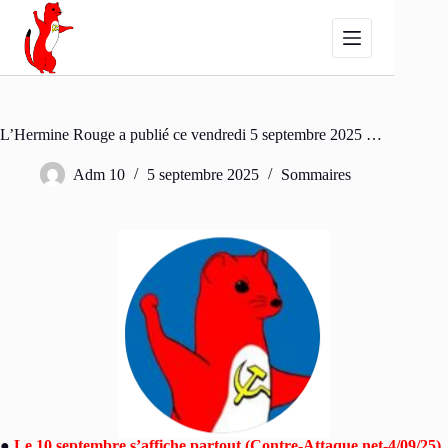
Passer
au
contenu
L’Hermine Rouge a publié ce vendredi 5 septembre 2025 …
Adm 10
5 septembre 2025
Sommaires
●
Le 10 septembre s’affiche partout (Contre-Attaque.net-4/09/25)