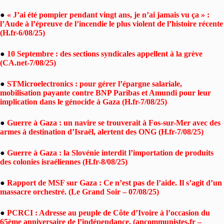
●
« J’ai été pompier pendant vingt ans, je n’ai jamais vu ça » :
l’Aude à l’épreuve de l’incendie le plus violent de l’histoire récente
(H.fr-6/08/25)
●
10 Septembre : des sections syndicales appellent à la grève
(CA.net-7/08/25)
●
STMicroelectronics : pour gérer l’épargne salariale,
mobilisation payante contre BNP Paribas et Amundi pour leur
implication dans le génocide à Gaza (H.fr-7/08/25)
●
Guerre à Gaza : un navire se trouverait à Fos-sur-Mer avec des
armes à destination d’Israël, alertent des ONG (H.fr-7/08/25)
●
Guerre à Gaza : la Slovénie interdit l’importation de produits
des colonies israéliennes (H.fr-8/08/25)
●
Rapport de MSF sur Gaza : Ce n’est pas de l’aide. Il s’agit d’un
massacre orchestré. (Le Grand Soir – 07/08/25)
●
PCRCI : Adresse au peuple de Côte d’Ivoire à l’occasion du
65ème anniversaire de l’indépendance. (ancommunistes.fr –