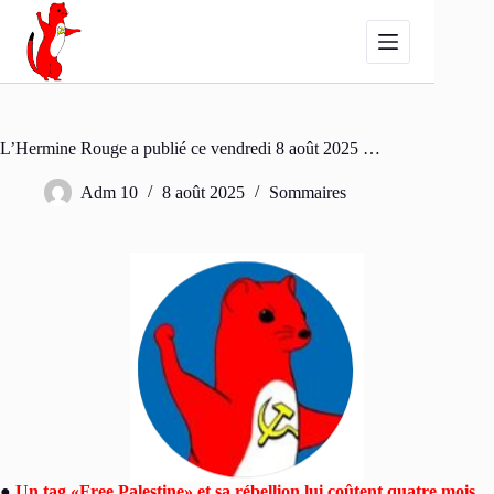
Passer
au
contenu
L’Hermine Rouge a publié ce vendredi 8 août 2025 …
Adm 10
8 août 2025
Sommaires
●
Un tag «Free Palestine» et sa rébellion lui coûtent quatre mois