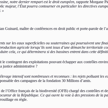
sine, notre dernier rempart est le droit européen
, rapporte Morgane Pi
ic majeur, l’État pourra contourner en particulier les directives europé
. »
an Guinard, maître de conférences en droit public et porte-parole de l
nts sur les eaux superficielles ou souterraines qui poursuivent une fina
 production agricole lorsqu’ils sont issus d’une démarche territoriale c
uire cela, ce qui déterminera si des bassines entrent dans cette définitio
it le contingent des exploitations pouvant échapper aux contrôles enviro
a justice administrative ?
élevage intensif sont nombreuses et reconnues : les rejets polluant les 
esponsable des campagnes de la fondation 30 Millions d’amis.
 de l’Office français de la biodiversité (OFB) chargé des contrôles et d
rocureur de la République. Ce qui ouvre la voie à des pressions de la pa
ouillage en règle.