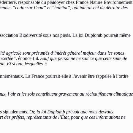
ederriere, responsable du plaidoyer chez France Nature Environnement
ennes ”cadre sur l’eau” et ”habitat”, qui interdisent de détruire des
’association Biodiversité sous nos pieds. La loi Duplomb pourrait même
lité agricole sont présumés d’intérêt général majeur dans les zones
oncertée”
, énonce-t-il.
Sauf que personne ne sait ce que cette suite de
n. Et si oui, lesquelles. »
nnementaux. La France pourrait-elle à l’avenir être rappelée à l’ordre
eaux, l’air et les sols contribuent gravement au réchauffement climatique
es signalements.
Or, la loi Duplomb prévoit que nous devrons
rt des préfets, représentants de l’État, pour que ces informations ne