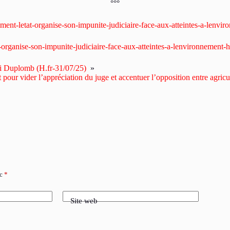
°°°
ment-letat-organise-son-impunite-judiciaire-face-aux-atteintes-a-lenvi
-organise-son-impunite-judiciaire-face-aux-atteintes-a-lenvironnement-h
oi Duplomb (H.fr-31/07/25)
»
t pour vider l’appréciation du juge et accentuer l’opposition entre agric
ec
*
Site web