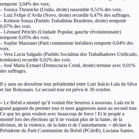
remporte 3,04% des voix.
– Soraya Thronicke (União, droite) rassemble 0,51% des voix.
– Luiz Felipe d’Avila (Novo, droite) recueille 0,47% des suffrages.
– Kelmon Souza (Partido Trabalhista Brasileiro, droite) remporte
0,07% des voix.
– Léonard Périclès (Unidade Popular, gauche révolutionnaire)
remporte 0,05% des voix.
– Sophie Manzano (Parti communiste brésilien) remporte 0,04% des
voix.
– Vera Lucia Salgado (Partido Socialista dos Trabalhadores Unificado,
trotskistes) recueille 0,02% des voix.
– José Maria Eymael (Democracia Cristã, droite) termine avec 0,01%
des suffrages.
Il y aura un deuxième tour présidentiel entre Luiz Inácio Lula da Silva
et Jair Bolsonaro. Le second tour est prévu le 30 octobre.
« Le Brésil a montré qu’il voulait être heureux à nouveau. Lula est le
grand gagnant du premier tour et nous gagnerons aussi au second tour.
Ce que les gens veulent avec beaucoup de force ! Et le peuple a
montré lors des élections qu’il ne voulait plus de la haine, de la
division, de la violence, de la faim et de l’autoritarisme. » déclare la
Présidente du Parti Communiste du Brésil (PCdoB), Luciana Santos.