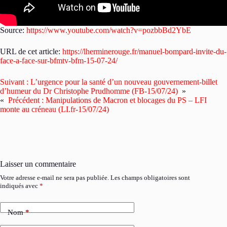
Source:
https://www.youtube.com/watch?v=pozbbBd2YbE
URL de cet article:
https://lherminerouge.fr/manuel-bompard-invite-du-
face-a-face-sur-bfmtv-bfm-15-07-24/
Suivant :
L’urgence pour la santé d’un nouveau gouvernement-billet
d’humeur du Dr Christophe Prudhomme (FB-15/07/24)
»
«
Précédent :
Manipulations de Macron et blocages du PS – LFI
monte au créneau (LI.fr-15/07/24)
Laisser un commentaire
Votre adresse e-mail ne sera pas publiée.
Les champs obligatoires sont
indiqués avec
*
Nom
*