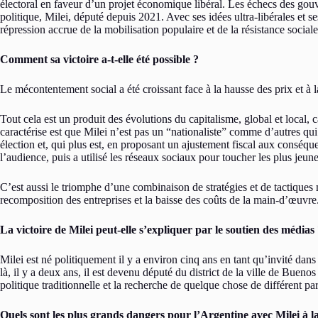
électoral en faveur d’un projet économique libéral. Les échecs des g
politique, Milei, député depuis 2021. Avec ses idées ultra-libérales et se
répression accrue de la mobilisation populaire et de la résistance sociale
Comment
sa
victoire a-t-elle été possible ?
Le mécontentement social a été croissant face à la hausse des prix et à 
Tout cela est un produit des évolutions du capitalisme, global et local, ca
caractérise est que Milei n’est pas un “nationaliste” comme d’autres qu
élection et, qui plus est, en proposant un ajustement fiscal aux conséqu
l’audience, puis a utilisé les réseaux sociaux pour toucher les plus jeune
C’est aussi le triomphe d’une combinaison de stratégies et de tactiques 
recomposition des entreprises et la baisse des coûts de la main-d’œuvre
La victoire de Milei peut-elle s’expliquer par le soutien des médias
Milei est né politiquement il y a environ cinq ans en tant qu’invité dans
là, il y a deux ans, il est devenu député du district de la ville de Bueno
politique traditionnelle et la recherche de quelque chose de différent par 
Quels sont les plus grands dangers pour l’Argentine avec Milei à la