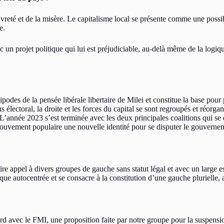
vreté et de la misère. Le capitalisme local se présente comme une possibi
e.
c un projet politique qui lui est préjudiciable, au-delà même de la logi
ntipodes de la pensée libérale libertaire de Milei et constitue la base
électoral, la droite et les forces du capital se sont regroupés et réorga
s. L’année 2023 s’est terminée avec les deux principales coalitions qui se
mouvement populaire une nouvelle identité pour se disputer le gouvernem
e appel à divers groupes de gauche sans statut légal et avec un large es
e autocentrée et se consacre à la constitution d’une gauche plurielle, an
ord avec le FMI, une proposition faite par notre groupe pour la suspensio