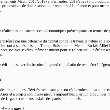
ouvernements Macri (2015/2019) et Fernández (2019/2023) ont produit u
s propositions de dollarisation pour répondre à l’inflation et pour mettre 
.
la réalité des indicateurs socio-économiques préoccupants en termes de pa
ractérisé par une offensive du capital contre le travail, la nature et la so
i lui sont associés, tels que Trump, Bolsonaro ou Meloni. En fait, Milei
ences sociales sévères, même et surtout pour ses électeurs. Il a été prés
s.
médiatiques avec les besoins du grand capital afin de récupérer l’hégémon
.
 ?
 des programmes télévisés, séduisant par son côté exubérant, sa tenue et s
s Aires et a projeté son image jusqu’à aujourd’hui. Il est un produit des 
de larges secteurs insatisfaits des partis traditionnels.
 tête du pays ?