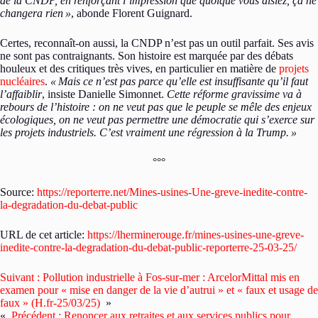
de la CNDP, en renforçant l’impression que quoique vous disiez, ça ne
changera rien
»
, abonde Florent Guignard.
Certes, reconnaît-on aussi, la CNDP n’est pas un outil parfait. Ses avis
ne sont pas contraignants. Son histoire est marquée par des débats
houleux et des critiques très vives, en particulier en matière de
projets
nucléaires
.
«
Mais ce n’est pas parce qu’elle est insuffisante qu’il faut
l’affaiblir
, insiste Danielle Simonnet.
Cette réforme gravissime va à
rebours de l’histoire : on ne veut pas que le peuple se mêle des enjeux
écologiques, on ne veut pas permettre une démocratie qui s’exerce sur
les projets industriels. C’est vraiment une régression à la Trump.
»
°°°
Source:
https://reporterre.net/Mines-usines-Une-greve-inedite-contre-
la-degradation-du-debat-public
URL de cet article:
https://lherminerouge.fr/mines-usines-une-greve-
inedite-contre-la-degradation-du-debat-public-reporterre-25-03-25/
Suivant :
Pollution industrielle à Fos-sur-mer : ArcelorMittal mis en
examen pour « mise en danger de la vie d’autrui » et « faux et usage de
faux » (H.fr-25/03/25)
»
«
Précédent :
Renoncer aux retraites et aux services publics pour