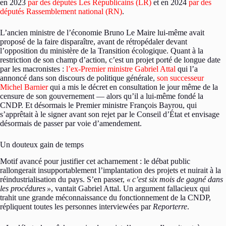
en 2023
par des députés Les Républicains (LR)
et en 2024
par des
députés Rassemblement national (RN)
.
L’ancien ministre de l’économie Bruno Le Maire lui-même avait
proposé de la faire disparaître, avant de rétropédaler devant
l’opposition du ministère de la Transition écologique. Quant à la
restriction de son champ d’action, c’est un projet porté de longue date
par les macronistes :
l’ex-Premier ministre Gabriel Attal
qui l’a
annoncé dans son discours de politique générale,
son successeur
Michel Barnier
qui a mis le décret en consultation le jour même de la
censure de son gouvernement — alors qu’il a lui-même fondé la
CNDP. Et désormais le Premier ministre François Bayrou, qui
s’apprêtait à le signer avant son rejet par le Conseil d’État et envisage
désormais de passer par voie d’amendement.
Un douteux gain de temps
Motif avancé pour justifier cet acharnement : le débat public
rallongerait insupportablement l’implantation des projets et nuirait à la
réindustrialisation du pays. S’en passer,
«
c’est six mois de gagné dans
les procédures
»
, vantait Gabriel Attal. Un argument fallacieux qui
trahit une grande méconnaissance du fonctionnement de la CNDP,
répliquent toutes les personnes interviewées par
Reporterre
.