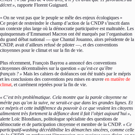
décret
»
, rapporte Florent Guignard.
«
On ne veut pas que le peuple se mêle des enjeux écologiques
»
Ce projet de restreindre le champ d’action de la CNDP s’inscrit dans
un contexte plus large où la démocratie participative est maltraitée. Les
quinquennats d’Emmanuel Macron ont été marqués par l’organisation
du grand débat national — que Chantal Jouanno, alors présidente de la
CNDP, avait d’ailleurs refusé de piloter —, et des conventions
citoyennes pour le climat et sur la fin de vie.
Plus récemment, François Bayrou a annoncé des conventions
citoyennes décentralisées sur la question
«
qu’est-ce qu’être
français
?
»
Mais les cahiers de doléances ont été traités par le mépris
et les conclusions des conventions peu mises en œuvre
en matière de
climat
, et carrément rejetées pour la fin de vie.
«
C’est très problématique. Cela montre que la parole citoyenne ne
mérite pas qu’on la suive, ne serait-ce que dans les grandes lignes. Et
ce mépris et cette indifférence du pouvoir à ce que veulent les citoyens
alimentent très fortement la défiance dont il fait l’objet aujourd’hui
»
,
alerte Loïc Blondiaux, politologue spécialiste des questions de
démocratie et de participation citoyenne et membre de la CNDP.
«
Ce
participatif-washing décrédibilise les démarches sincères, comme celle