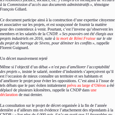
à la Commission d’accès aux documents administratifs
»
, témoigne
François Gillard.
Ce document participe ainsi à la construction d’une expertise citoyenne
et associative sur les projets, et est soupçonné de fournir la matière
pour des contentieux à venir. Pourtant, c’est l’inverse qu’observent les
membres et les salariés de la CNDP.
«
Ses pouvoirs ont été élargis aux
projets industriels en 2016, suite à
la mort de Rémi Fraisse
sur le site
du projet de barrage de Sivens, pour déminer les conflits
»
, rappelle
Florent Guignard.
Un décret massivement rejeté
Même si l’objectif d’un débat
«
n’est pas d’améliorer l’acceptabilité
des projets
»
, insiste le salarié, nombre d’industriels s’aperçoivent qu’il
est l’occasion de mieux connaître un territoire et ses habitants et
d’améliorer le projet pour éviter les oppositions. C’est ainsi à l’issue de
tels débats que le parc éolien initialement
prévu au large d’Oléron
a été
déplacé de plusieurs kilomètres, rappelle la CNDP dans
une
déclaration
de mai dernier.
La consultation sur le projet de décret organisée à la fin de l’année
dernière a d’ailleurs mis en évidence l’attachement des répondants à la
CNDP :
«
Sur plus de 4 000 avis, il n’y en avait que 11 favorables au