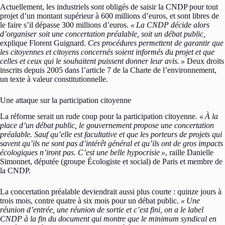
Actuellement, les industriels sont obligés de saisir la CNDP pour tout
projet d’un montant supérieur à 600 millions d’euros, et sont libres de
le faire s’il dépasse 300 millions d’euros.
«
La CNDP décide alors
d’organiser soit une concertation préalable, soit un débat public,
explique Florent Guignard.
Ces procédures permettent de garantir que
les citoyennes et citoyens concernés soient informés du projet et que
celles et ceux qui le souhaitent puissent donner leur avis.
»
Deux droits
inscrits depuis 2005 dans l’article 7 de la Charte de l’environnement,
un texte à valeur constitutionnelle.
Une attaque sur la participation citoyenne
La réforme serait un rude coup pour la participation citoyenne.
«
À la
place d’un débat public, le gouvernement propose une concertation
préalable. Sauf qu’elle est facultative et que les porteurs de projets qui
savent qu’ils ne sont pas d’intérêt général et qu’ils ont de gros impacts
écologiques n’iront pas. C’est une belle hypocrisie
»
, raille Danielle
Simonnet, députée (groupe Écologiste et social) de Paris et membre de
la CNDP.
La concertation préalable deviendrait aussi plus courte : quinze jours à
trois mois, contre quatre à six mois pour un débat public.
«
Une
réunion d’entrée, une réunion de sortie et c’est fini, on a le label
CNDP à la fin du document qui montre que le minimum syndical en