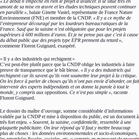
«
Le débat n’empêche en rien le projet d’avancer. Il se situe très en
amont de sa mise en œuvre et les études techniques peuvent continuer
en parallèle
»
, balaie Ginette Vastel, représentante de France Nature
Environnement (FNE) et membre de la CNDP.
«
Il y a ce mythe de
l’entrepreneur découragé par les lourdeurs bureaucratiques de la
France. Sauf que la saisine n’est obligatoire que pour les projets
supérieurs à 600 millions d’euros. Et je ne pense pas que c’est à cause
du débat public que des projets type EPR prennent du retard
»
,
commente Florent Guignard, exaspéré.
«
Il y a des industriels qui rechignent
»
C’est peut-être plutôt parce que la CNDP oblige les industriels à faire
preuve de transparence que le bât blesse.
«
Il y a des industriels qui
rechignent car ils savent qu’ils vont soumettre leur projet à la critique.
On les force à parler de choses qu’ils n’ont pas envie d’aborder, on fait
intervenir des experts indépendants et on donne la parole à tout le
monde, y compris aux oppositions. Ce n’est pas simple
»
, raconte
Florent Guignard.
Le dossier du maître d’ouvrage, somme considérable d’informations
validée par la CNDP et mise à disposition du public, est un document à
très fort enjeu.
«
Souvent, la saisine, confidentielle, ressemble à une
plaquette publicitaire. On leur répond qu’il faut y mettre beaucoup
plus de choses : les données environnementales et socio-économiques,
les retombées fiscales, sociales, etc. y compris en menaçant de recourir