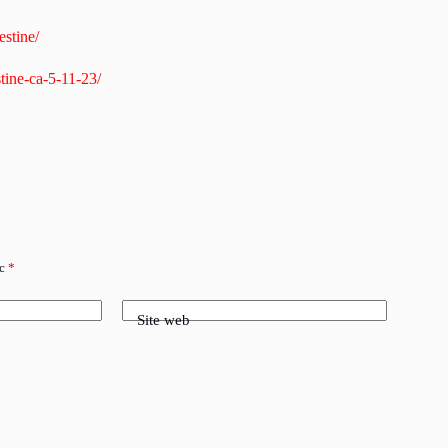
estine/
stine-ca-5-11-23/
ec
*
Site web