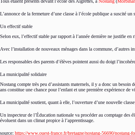
Tous étaient présents devant l’école des Aigrettes, à
Nostang
(
Morbiha
L’annonce de la fermeture d’une classe à l’école publique a suscité un
Un effectif stable
Selon eux, l’effectif stable par rapport à l’année dernière ne justifie en
Avec l’installation de nouveaux ménages dans la commune, d’autres ins
Les responsables des parents d’élèves pointent aussi du doigt l’incohérenc
La municipalité solidaire
Nostang compte très peu d’assistants maternels, il y a donc un besoin de 
ans constitue une chance pour l’enfant et une première expérience de vie
La municipalité soutient, quant à elle, l’ouverture d’une nouvelle classe
Un inspecteur de l’Éducation nationale va procéder au comptage des élè
évoluent dans un climat propice à l’apprentissage.
source:
https://www.ouest-france.fr/bretagne/nostang-56690/nostang-f