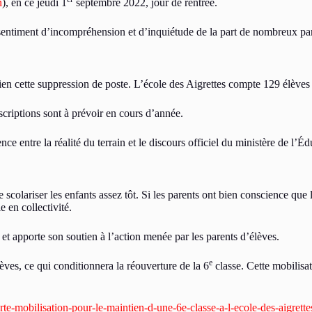
n
), en ce jeudi 1
septembre 2022, jour de rentrée.
 sentiment d’incompréhension et d’inquiétude de la part de nombreux par
 rien cette suppression de poste. L’école des Aigrettes compte 129 élèves 
criptions sont à prévoir en cours d’année.
e entre la réalité du terrain et le discours officiel du ministère de l’Éd
scolariser les enfants assez tôt. Si les parents ont bien conscience que l
 en collectivité.
 et apporte son soutien à l’action menée par les parents d’élèves.
e
ves, ce qui conditionnera la réouverture de la 6
classe. Cette mobilisat
orte-mobilisation-pour-le-maintien-d-une-6e-classe-a-l-ecole-des-aigr