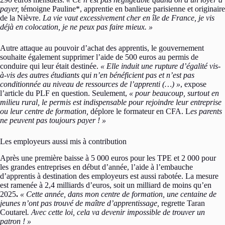
payer,
témoigne Pauline*, apprentie en banlieue parisienne et originaire
de la Nièvre.
La vie vaut excessivement cher en île de France, je vis
déjà en colocation, je ne peux pas faire mieux. »
Autre attaque au pouvoir d’achat des apprentis, le gouvernement
souhaite également supprimer l’aide de 500 euros au permis de
conduire qui leur était destinée.
« Elle induit une rupture d’égalité vis-
à-vis des autres étudiants qui n’en bénéficient pas et n’est pas
conditionnée au niveau de ressources de l’apprenti (…) »
, expose
l’article du PLF en question. Seulement,
« pour beaucoup, surtout en
milieu rural, le permis est indispensable pour rejoindre leur entreprise
ou leur centre de formation,
déplore le formateur en CFA. L
es parents
ne peuvent pas toujours payer ! »
Les employeurs aussi mis à contribution
Après une première baisse à 5 000 euros pour les TPE et 2 000 pour
les grandes entreprises en début d’année, l’aide à l’embauche
d’apprentis à destination des employeurs est aussi rabotée. La mesure
est ramenée à 2,4 milliards d’euros, soit un milliard de moins qu’en
2025
.
« Cette année, dans mon centre de formation, une centaine de
jeunes n’ont pas trouvé de maître d’apprentissage,
regrette Taran
Coutarel
. Avec cette loi, cela va devenir impossible de trouver un
patron ! »