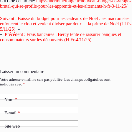
URL de cet article:
https://lherminerouge.fr/nouveau-budget-ce-virage-
brutal-qui-se-profile-pour-les-apprentis-et-les-alternants-h-fr-3-11-25/
Suivant :
Baisse du budget pour les cadeaux de Noël : les macronistes
enfoncent le clou et veulent diviser par deux… la prime de Noël (LI.fr-
5/11/25)
»
«
Précédent :
Frais bancaires : Bercy tente de rassurer banques et
consommateurs sur les découverts (H.Fr-4/11/25)
Laisser un commentaire
Votre adresse e-mail ne sera pas publiée.
Les champs obligatoires sont
indiqués avec
*
Nom
*
E-mail
*
Site web