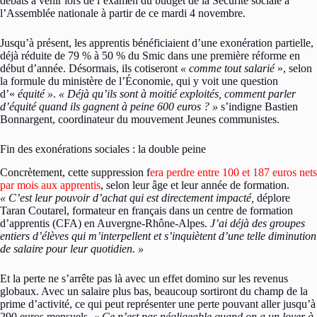
débats à venir lors de l’examen du budget de la Sécurité sociale à
l’Assemblée nationale à partir de ce mardi 4 novembre.
Jusqu’à présent, les apprentis bénéficiaient d’une exonération partielle,
déjà réduite de 79 % à 50 % du Smic dans une première réforme en
début d’année. Désormais, ils cotiseront
« comme tout salarié
», selon
la formule du ministère de l’Économie, qui y voit une question
d’«
équité »
.
« Déjà qu’ils sont à moitié exploités, comment parler
d’équité quand ils gagnent à peine 600 euros ? »
s’indigne Bastien
Bonnargent, coordinateur du mouvement Jeunes communistes.
Fin des exonérations sociales : la double peine
Concrètement, cette suppression f
era perdre entre 100 et 187 euros nets
par mois aux apprentis
, selon leur âge et leur année de formation.
« C’est leur pouvoir d’achat qui est directement impacté,
déplore
Taran Coutarel, formateur en français dans un centre de formation
d’apprentis (CFA) en Auvergne-Rhône-Alpes.
J’ai déjà des groupes
entiers d’élèves qui m’interpellent et s’inquiètent d’une telle diminution
de salaire pour leur quotidien. »
Et la perte ne s’arrête pas là avec un effet domino sur les revenus
globaux. Avec un salaire plus bas, beaucoup sortiront du champ de la
prime d’activité, ce qui peut représenter une perte pouvant aller jusqu’à
290 euros mensuels.
« Ce n’est pas négligeable quand on a un loyer à