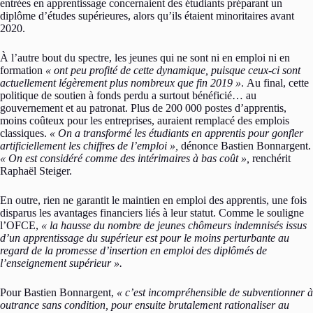
entrées en apprentissage concernaient des étudiants préparant un
diplôme d’études supérieures, alors qu’ils étaient minoritaires avant
2020.
À l’autre bout du spectre, les jeunes qui ne sont ni en emploi ni en
formation
« ont peu profité de cette dynamique, puisque ceux-ci sont
actuellement légèrement plus nombreux que fin 2019 »
. Au final, cette
politique de soutien à fonds perdu a surtout bénéficié… au
gouvernement et au patronat. Plus de 200 000 postes d’apprentis,
moins coûteux pour les entreprises, auraient remplacé des emplois
classiques.
« On a transformé les étudiants en apprentis pour gonfler
artificiellement les chiffres de l’emploi »,
dénonce Bastien Bonnargent.
« On est considéré comme des intérimaires à bas coût »,
renchérit
Raphaël Steiger.
En outre, rien ne garantit le maintien en emploi des apprentis, une fois
disparus les avantages financiers liés à leur statut. Comme le souligne
l’OFCE,
« la hausse du nombre de jeunes chômeurs indemnisés issus
d’un apprentissage du supérieur est pour le moins perturbante au
regard de la promesse d’insertion en emploi des diplômés de
l’enseignement supérieur ».
Pour Bastien Bonnargent,
« c’est incompréhensible de subventionner à
outrance sans condition, pour ensuite brutalement rationaliser au