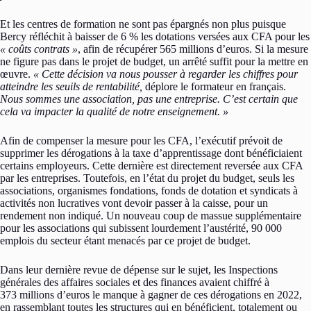
Et les centres de formation ne sont pas épargnés non plus puisque
Bercy réfléchit à baisser de 6 % les dotations versées aux CFA pour les
« coûts contrats »
, afin de récupérer 565 millions d’euros. Si la mesure
ne figure pas dans le projet de budget, un arrêté suffit pour la mettre en
œuvre.
« Cette décision va nous pousser à regarder les chiffres pour
atteindre les seuils de rentabilité,
déplore le formateur en français.
Nous sommes une association, pas une entreprise. C’est certain que
cela va impacter la qualité de notre enseignement. »
Afin de compenser la mesure pour les CFA, l’exécutif prévoit de
supprimer les dérogations à la taxe d’apprentissage dont bénéficiaient
certains employeurs. Cette dernière est directement reversée aux CFA
par les entreprises. Toutefois, en l’état du projet du budget, seuls les
associations, organismes fondations, fonds de dotation et syndicats à
activités non lucratives vont devoir passer à la caisse, pour un
rendement non indiqué. Un nouveau coup de massue supplémentaire
pour les associations qui subissent lourdement l’austérité, 90 000
emplois du secteur étant menacés par ce projet de budget.
Dans leur dernière revue de dépense sur le sujet, les Inspections
générales des affaires sociales et des finances avaient chiffré à
373 millions d’euros le manque à gagner de ces dérogations en 2022,
en rassemblant toutes les structures qui en bénéficient, totalement ou