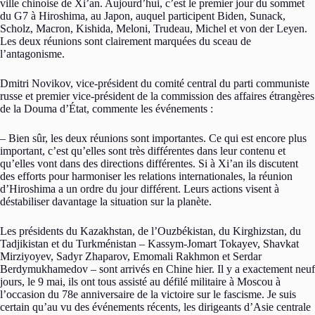
ville chinoise de Xi’an. Aujourd’hui, c’est le premier jour du sommet
du G7 à Hiroshima, au Japon, auquel participent Biden, Sunack,
Scholz, Macron, Kishida, Meloni, Trudeau, Michel et von der Leyen.
Les deux réunions sont clairement marquées du sceau de
l’antagonisme.
Dmitri Novikov, vice-président du comité central du parti communiste
russe et premier vice-président de la commission des affaires étrangères
de la Douma d’État, commente les événements :
– Bien sûr, les deux réunions sont importantes. Ce qui est encore plus
important, c’est qu’elles sont très différentes dans leur contenu et
qu’elles vont dans des directions différentes. Si à Xi’an ils discutent
des efforts pour harmoniser les relations internationales, la réunion
d’Hiroshima a un ordre du jour différent. Leurs actions visent à
déstabiliser davantage la situation sur la planète.
Les présidents du Kazakhstan, de l’Ouzbékistan, du Kirghizstan, du
Tadjikistan et du Turkménistan – Kassym-Jomart Tokayev, Shavkat
Mirziyoyev, Sadyr Zhaparov, Emomali Rakhmon et Serdar
Berdymukhamedov – sont arrivés en Chine hier. Il y a exactement neuf
jours, le 9 mai, ils ont tous assisté au défilé militaire à Moscou à
l’occasion du 78e anniversaire de la victoire sur le fascisme. Je suis
certain qu’au vu des événements récents, les dirigeants d’Asie centrale