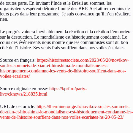
de toutes parts. En invitant l’Inde et le Brésil au sommet, les
organisateurs espèrent détruire l’unité des BRICS et attirer certains de
leurs pays dans leur programme. Je suis convaincu qu’il n’en résultera
rien.
Le progrès vaincra inévitablement la réaction et la création l’emportera
sur la destruction. Le mondialisme est historiquement condamné. Le
cours des événements nous montre que les communistes sont du bon
côté de l’histoire. Ses vents frais soufflent dans nos voiles écarlates.
Source en français:
https://histoireetsociete.com/2023/05/20/novikov-
sur-les-sommets-de-xian-et-hiroshima-le-mondialisme-est-
historiquement-condamne-les-vents-de-lhistoire-soufflent-dans-nos-
voiles-ecarlates/
Source originale en russe:
https://kprf.ru/party-
live/cknews/218835.html
URL de cet article:
https://lherminerouge.fr/novikov-sur-les-sommets-
de-xian-et-hiroshima-le-mondialisme-est-historiquement-condamne-les-
vents-de-lhistoire-soufflent-dans-nos-voiles-ecarlates-hs-20-05-23/