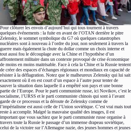
Pour clôturer les envois d’aujourd’hui qui tous tournent à travers
quelques événements : la fuite en avant de l’OTAN derrière le pitre
Zelensky, le sommet symbolique du G7 où quelques catastrophes
nucléaires sont à nouveau à l’ordre du jour, non seulement à travers la
guerre mais également la chute du dollar comme un choix interne et
tout aussi fou le découplage avec la Chine et l’hypothèse d’un
affrontement militaire dans un contexte provoqué de crise économique
de moins en moins maitrisable. Face à cela la Chine et la Russie tentent
de créer des espaces d’échanges régionaux et mondiaux en capacité de
résister à la déflagration. Notez que le malheureux Zelensky qui lui sait
exactement où il en est court d’un espace à l’autre pour tenter de
sauver la situation dans laquelle il a empêtré son pays et une bonne
partie de l’Europe. Pour le parti communiste russe, ici Novikov, c’est le
socialisme, l’URSS et le parti communiste chinois qui sont à l’avant
garde de ce processus et la déroute de Zelensky comme de
l’impérialisme est aussi celle de l’Union soviétique. C’est vrai mais tout
reste à accomplir. Malgré la mauvaise qualité des images, il est
important que vous sachiez que le parti communiste russe organise à
travers toute la Russie le passage d’un immense drapeau soviétique,
celui de la victoire sur l’Allemagne nazie, des jeunes hommes et jeunes