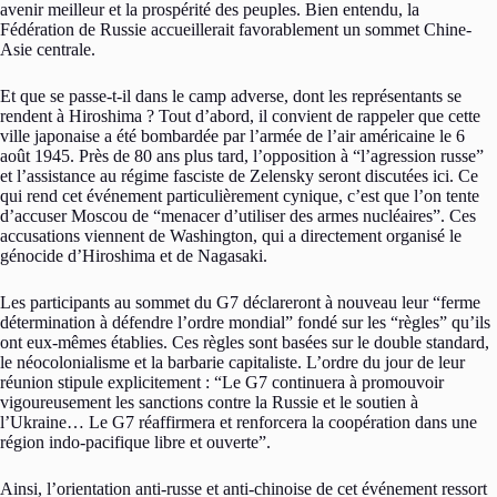
avenir meilleur et la prospérité des peuples. Bien entendu, la
Fédération de Russie accueillerait favorablement un sommet Chine-
Asie centrale.
Et que se passe-t-il dans le camp adverse, dont les représentants se
rendent à Hiroshima ? Tout d’abord, il convient de rappeler que cette
ville japonaise a été bombardée par l’armée de l’air américaine le 6
août 1945. Près de 80 ans plus tard, l’opposition à “l’agression russe”
et l’assistance au régime fasciste de Zelensky seront discutées ici. Ce
qui rend cet événement particulièrement cynique, c’est que l’on tente
d’accuser Moscou de “menacer d’utiliser des armes nucléaires”. Ces
accusations viennent de Washington, qui a directement organisé le
génocide d’Hiroshima et de Nagasaki.
Les participants au sommet du G7 déclareront à nouveau leur “ferme
détermination à défendre l’ordre mondial” fondé sur les “règles” qu’ils
ont eux-mêmes établies. Ces règles sont basées sur le double standard,
le néocolonialisme et la barbarie capitaliste. L’ordre du jour de leur
réunion stipule explicitement : “Le G7 continuera à promouvoir
vigoureusement les sanctions contre la Russie et le soutien à
l’Ukraine… Le G7 réaffirmera et renforcera la coopération dans une
région indo-pacifique libre et ouverte”.
Ainsi, l’orientation anti-russe et anti-chinoise de cet événement ressort