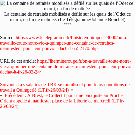
La centaine de retraités mobilisés a défilé sur les quais de l’Odet ce
mardi, en fin de matinée. (Le Télégramme/Johanne Bouchet)
°°°°
Source:
https://www.letelegramme.fr/finistere/quimper-29000/on-a-
travaille-toute-notre-vie-a-quimper-une-centaine-de-retraites-
manifestent-pour-leur-pouvoir-dachat-6552170.php
URL de cet article:
https://lherminerouge.fr/on-a-travaille-toute-notre-
vie-a-quimper-une-centaine-de-retraites-manifestent-pour-leur-pouvoir-
dachat-lt-fr-26-03-24/
Suivant :
Les salariés de TBK se mobilisent pour leurs conditions de
travail à Quimperlé (LT.fr-26/03/24)
»
«
Précédent :
À Brest, le Collectif pour une paix juste au Proche-
Orient appelle à manifester place de la Liberté ce mercredi (LT.fr-
26/03/24)