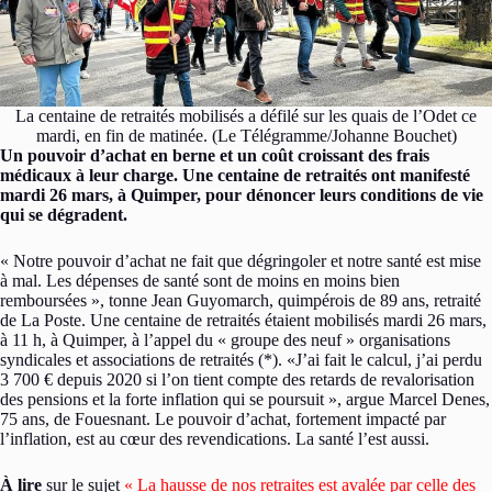
La centaine de retraités mobilisés a défilé sur les quais de l’Odet ce
mardi, en fin de matinée. (Le Télégramme/Johanne Bouchet)
Un pouvoir d’achat en berne et un coût croissant des frais
médicaux à leur charge. Une centaine de retraités ont manifesté
mardi 26 mars, à Quimper, pour dénoncer leurs conditions de vie
qui se dégradent.
« Notre pouvoir d’achat ne fait que dégringoler et notre santé est mise
à mal. Les dépenses de santé sont de moins en moins bien
remboursées », tonne Jean Guyomarch, quimpérois de 89 ans, retraité
de La Poste. Une centaine de retraités étaient mobilisés mardi 26 mars,
à 11 h, à Quimper, à l’appel du « groupe des neuf » organisations
syndicales et associations de retraités (*). «J’ai fait le calcul, j’ai perdu
3 700 € depuis 2020 si l’on tient compte des retards de revalorisation
des pensions et la forte inflation qui se poursuit », argue Marcel Denes,
75 ans, de Fouesnant. Le pouvoir d’achat, fortement impacté par
l’inflation, est au cœur des revendications. La santé l’est aussi.
À lire
sur le sujet
« La hausse de nos retraites est avalée par celle des