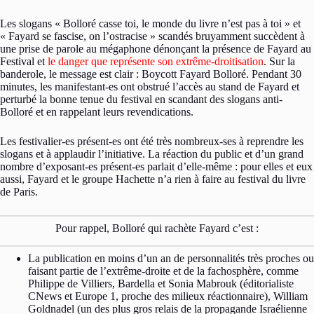
Les slogans « Bolloré casse toi, le monde du livre n’est pas à toi » et
« Fayard se fascise, on l’ostracise » scandés bruyamment succèdent à
une prise de parole au mégaphone dénonçant la présence de Fayard au
Festival et
le danger que représente son extrême-droitisation
. Sur la
banderole, le message est clair : Boycott Fayard Bolloré. Pendant 30
minutes, les manifestant-es ont obstrué l’accès au stand de Fayard et
perturbé la bonne tenue du festival en scandant des slogans anti-
Bolloré et en rappelant leurs revendications.
Les festivalier-es présent-es ont été très nombreux-ses à reprendre les
slogans et à applaudir l’initiative. La réaction du public et d’un grand
nombre d’exposant-es présent-es parlait d’elle-même : pour elles et eux
aussi, Fayard et le groupe Hachette n’a rien à faire au festival du livre
de Paris.
Pour rappel, Bolloré qui rachète Fayard c’est :
La publication en moins d’un an de personnalités très proches ou
faisant partie de l’extrême-droite et de la fachosphère, comme
Philippe de Villiers, Bardella et Sonia Mabrouk (éditorialiste
CNews et Europe 1, proche des milieux réactionnaire), William
Goldnadel (un des plus gros relais de la propagande Israélienne