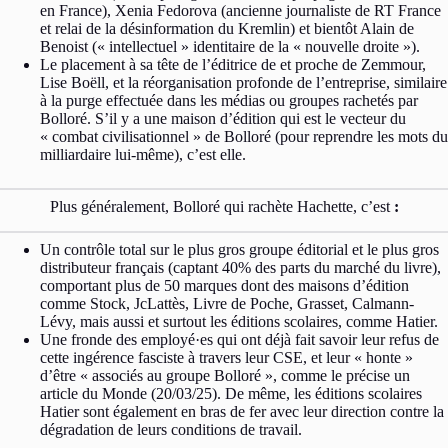
en France), Xenia Fedorova (ancienne journaliste de RT France
et relai de la désinformation du Kremlin) et bientôt Alain de
Benoist (« intellectuel » identitaire de la « nouvelle droite »).
Le placement à sa tête de l’éditrice de et proche de Zemmour,
Lise Boëll, et la réorganisation profonde de l’entreprise, similaire
à la purge effectuée dans les médias ou groupes rachetés par
Bolloré. S’il y a une maison d’édition qui est le vecteur du
« combat civilisationnel » de Bolloré (pour reprendre les mots du
milliardaire lui-même), c’est elle.
Plus généralement, Bolloré qui rachète Hachette, c’est
:
Un contrôle total sur le plus gros groupe éditorial et le plus gros
distributeur français (captant 40% des parts du marché du livre),
comportant plus de 50 marques dont des maisons d’édition
comme Stock, JcLattès, Livre de Poche, Grasset, Calmann-
Lévy, mais aussi et surtout les éditions scolaires, comme Hatier.
Une fronde des employé·es qui ont déjà fait savoir leur refus de
cette ingérence fasciste à travers leur CSE, et leur « honte »
d’être « associés au groupe Bolloré », comme le précise un
article du Monde (20/03/25). De même, les éditions scolaires
Hatier sont également en bras de fer avec leur direction contre la
dégradation de leurs conditions de travail.