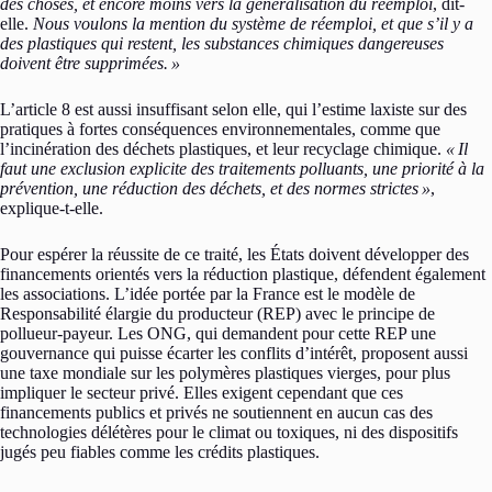
des choses, et encore moins vers la généralisation du réemploi
, dit-
elle.
Nous voulons la mention du système de réemploi, et que s’il y a
des plastiques qui restent, les substances chimiques dangereuses
doivent être supprimées.
»
L’article 8 est aussi insuffisant selon elle, qui l’estime laxiste sur des
pratiques à fortes conséquences environnementales, comme que
l’incinération des déchets plastiques, et leur recyclage chimique.
«
Il
faut une exclusion explicite des traitements polluants, une priorité à la
prévention, une réduction des déchets, et des normes strictes
»
,
explique-t-elle.
Pour espérer la réussite de ce traité, les États doivent développer des
financements orientés vers la réduction plastique, défendent également
les associations. L’idée portée par la France est le modèle de
Responsabilité élargie du producteur (REP) avec le principe de
pollueur-payeur. Les ONG, qui demandent pour cette REP une
gouvernance qui puisse écarter les conflits d’intérêt, proposent aussi
une taxe mondiale sur les polymères plastiques vierges, pour plus
impliquer le secteur privé. Elles exigent cependant que ces
financements publics et privés ne soutiennent en aucun cas des
technologies délétères pour le climat ou toxiques, ni des dispositifs
jugés peu fiables comme les crédits plastiques.