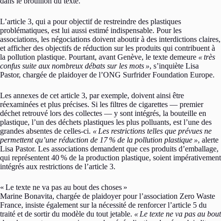
dans le brouillon du texte.
L’article 3, qui a pour objectif de restreindre des plastiques
problématiques, est lui aussi estimé indispensable. Pour les
associations, les négociations doivent aboutir à des interdictions claires,
et afficher des objectifs de réduction sur les produits qui contribuent à
la pollution plastique. Pourtant, avant Genève, le texte demeure
«
très
confus suite aux nombreux débats sur les mots
»
, s’inquiète Lisa
Pastor, chargée de plaidoyer de l’ONG Surfrider Foundation Europe.
Les annexes de cet article 3, par exemple, doivent ainsi être
réexaminées et plus précises. Si les filtres de cigarettes — premier
déchet retrouvé lors des collectes — y sont intégrés, la bouteille en
plastique, l’un des déchets plastiques les plus polluants, est l’une des
grandes absentes de celles-ci.
«
Les restrictions telles que prévues ne
permettent qu’une réduction de 17
% de la pollution plastique
»
, alerte
Lisa Pastor. Les associations demandent que ces produits d’emballage,
qui représentent 40
% de la production plastique, soient impérativement
intégrés aux restrictions de l’article 3.
«
Le texte ne va pas au bout des choses
»
Marine Bonavita, chargée de plaidoyer pour l’association Zero Waste
France, insiste également sur la nécessité de renforcer l’article 5 du
traité et de sortir du modèle du tout jetable.
«
Le texte ne va pas au bout