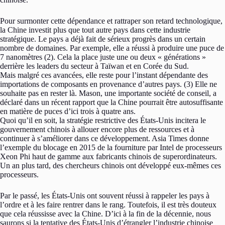
Pour surmonter cette dépendance et rattraper son retard technologique,
la Chine investit plus que tout autre pays dans cette industrie
stratégique. Le pays a déjà fait de sérieux progrès dans un certain
nombre de domaines. Par exemple, elle a réussi à produire une puce de
7 nanomètres (2). Cela la place juste une ou deux « générations »
derrière les leaders du secteur à Taïwan et en Corée du Sud.
Mais malgré ces avancées, elle reste pour l’instant dépendante des
importations de composants en provenance d’autres pays. (3) Elle ne
souhaite pas en rester là. Mason, une importante société de conseil, a
déclaré dans un récent rapport que la Chine pourrait être autosuffisante
en matière de puces d’ici trois à quatre ans.
Quoi qu’il en soit, la stratégie restrictive des États-Unis incitera le
gouvernement chinois à allouer encore plus de ressources et à
continuer à s’améliorer dans ce développement. Asia Times donne
l’exemple du blocage en 2015 de la fourniture par Intel de processeurs
Xeon Phi haut de gamme aux fabricants chinois de superordinateurs.
Un an plus tard, des chercheurs chinois ont développé eux-mêmes ces
processeurs.
Par le passé, les États-Unis ont souvent réussi à rappeler les pays à
l’ordre et à les faire rentrer dans le rang. Toutefois, il est très douteux
que cela réussisse avec la Chine. D’ici à la fin de la décennie, nous
saurons si la tentative des États-Unis d’étrangler l’industrie chinoise