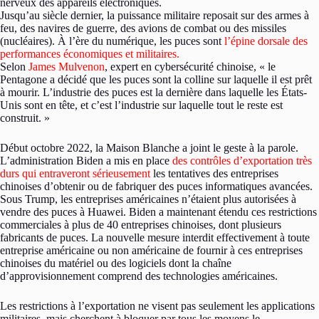
nerveux des appareils électroniques.
Jusqu’au siècle dernier, la puissance militaire reposait sur des armes à
feu, des navires de guerre, des avions de combat ou des missiles
(nucléaires). À l’ère du numérique, les puces sont
l’épine dorsale des
performances économiques et militaires.
Selon
James Mulvenon
, expert en cybersécurité chinoise, « le
Pentagone a décidé que les puces sont la colline sur laquelle il est prêt
à mourir. L’industrie des puces est la dernière dans laquelle les États-
Unis sont en tête, et c’est l’industrie sur laquelle tout le reste est
construit. »
Début octobre 2022, la Maison Blanche a joint le geste à la parole.
L’administration Biden a mis en place
des contrôles d’exportation très
durs qui entraveront sérieusement
les tentatives des entreprises
chinoises d’obtenir ou de fabriquer des puces informatiques avancées.
Sous Trump, les entreprises américaines n’étaient plus autorisées à
vendre des puces à Huawei. Biden a maintenant étendu ces restrictions
commerciales à plus de 40 entreprises chinoises, dont plusieurs
fabricants de puces. La nouvelle mesure interdit effectivement à toute
entreprise américaine ou non américaine de fournir à ces entreprises
chinoises du matériel ou des logiciels dont la chaîne
d’approvisionnement comprend des technologies américaines.
Les restrictions à l’exportation ne visent pas seulement les applications
militaires, mais cherchent à bloquer par tous les moyens le