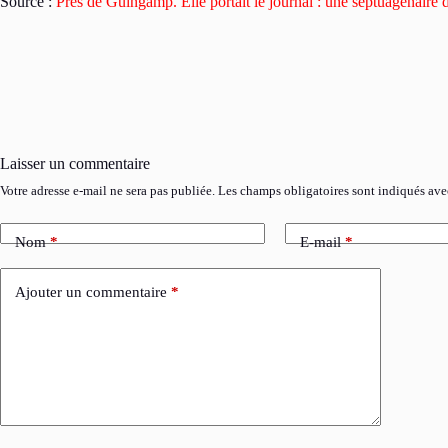
Source :
Près de Guingamp. Elle portait le journal : une septuagénaire 
Laisser un commentaire
Votre adresse e-mail ne sera pas publiée.
Les champs obligatoires sont indiqués av
Nom
*
E-mail
*
Ajouter un commentaire
*