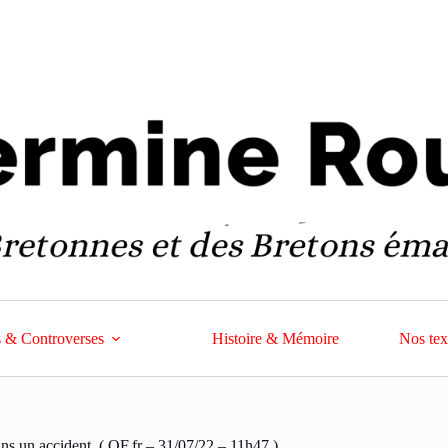
 & Controverses
Histoire & Mémoire
Nos tex
ans un accident. ( OF.fr – 31/07/22 – 11h47 )