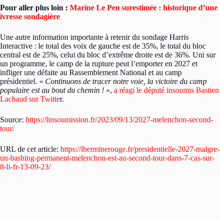
Pour aller plus loin :
Marine Le Pen surestimée : historique d’une
ivresse sondagière
Une autre information importante à retenir du sondage Harris
Interactive : le total des voix de gauche est de 35%, le total du bloc
central est de 25%, celui du bloc d’extrême droite est de 36%. Uni sur
un programme, le camp de la rupture peut l’emporter en 2027 et
infliger une défaite au Rassemblement National et au camp
présidentiel. «
Continuons de tracer notre voie, la victoire du camp
populaire est au bout du chemin !
»,
a réagi le député insoumis Bastien
Lachaud sur Twitte
r.
Source:
https://linsoumission.fr/2023/09/13/2027-melenchon-second-
tour/
URL de cet article:
https://lherminerouge.fr/presidentielle-2027-malgre-
un-bashing-permanent-melenchon-est-au-second-tour-dans-7-cas-sur-
8-li-fr-13-09-23/