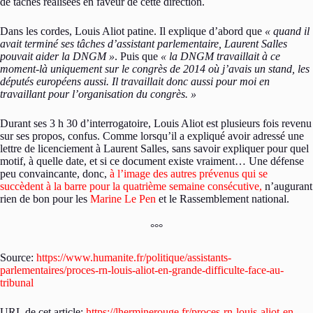
de tâches réalisées en faveur de cette direction.
Dans les cordes, Louis Aliot patine. Il explique d’abord que
« quand il
avait terminé ses tâches d’assistant parlementaire, Laurent Salles
pouvait aider la DNGM »
. Puis que
« la DNGM travaillait à ce
moment-là uniquement sur le congrès de 2014 où j’avais un stand, les
députés européens aussi. Il travaillait donc aussi pour moi en
travaillant pour l’organisation du congrès. »
Durant ses 3 h 30 d’interrogatoire, Louis Aliot est plusieurs fois revenu
sur ses propos, confus. Comme lorsqu’il a expliqué avoir adressé une
lettre de licenciement à Laurent Salles, sans savoir expliquer pour quel
motif, à quelle date, et si ce document existe vraiment… Une défense
peu convaincante, donc,
à l’image des autres prévenus qui se
succèdent à la barre pour la quatrième semaine consécutive,
n’augurant
rien de bon pour les
Marine Le Pen
et le Rassemblement national.
°°°
Source:
https://www.humanite.fr/politique/assistants-
parlementaires/proces-rn-louis-aliot-en-grande-difficulte-face-au-
tribunal
URL de cet article:
https://lherminerouge.fr/proces-rn-louis-aliot-en-