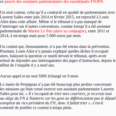
ce
procès des assistants parlementaires des eurodéputés FN/RN.
Un seul contrat, celui qu’il a contracté en qualité de parlementaire avec
Laurent Salles entre juin 2014 et février 2015, est reproché à Louis
Aliot dans cette affaire. Même si le tribunal n’a pas manqué de
l’interroger sur d’autres conventions, comme lorsqu’il a été assistant
parlementaire de
Marine Le Pen (alors sa compagne)
, entre 2011 et
2014, à mi-temps mais pour 5 000 euros par mois.
Un contrat qui, étonnamment, n’a pas été retenu dans la prévention.
Pourtant, Louis Aliot n’a jamais expliqué quelles tâches il occupait
alors, balayant la question ce mardi devant le tribunal, après avoir
refusé de répondre aux interrogatoires des juges d’instruction, depuis le
début de l’enquête il y a neuf ans.
Aucun appel et un seul SMS échangé en 9 mois
Le maire de Perpignan n’a pas été beaucoup plus prolixe concernant
les missions qu’était censé exercer son assistant parlementaire Laurent
Salles pour lui.
« Il s’occupait de trier mes courriers, je recevais tout
au siège du FN à Nanterre car les gens ne différenciaient pas le député
européen du vice-président du FN, donc il fallait trier »
, s’est-il
contenté de justifier ce contrat à temps plein.