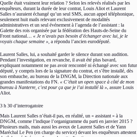
Quelle était vraiment leur relation ? Selon les relevés réalisés par les
enquêteurs, durant la durée de leur contrat, Louis Aliot et Laurent
Salles n’auraient échangé qu’un seul SMS, aucun appel téléphonique,
seulement huit mails relevant exclusivement de modalités
administratives et un seul événement à l’agenda de l’assistant : la
Galette des rois organisée par la fédération des Hauts-de-Seine du
Front national…
« Je n’avais pas besoin d’échanger avec lui, je le
voyais chaque semaine »,
a répondu l’ancien eurodéputé.
Laurent Salles, lui, a souhaité garder le silence durant son audition.
Pendant l’investigation, en revanche, il avait été plus bavard,
expliquant notamment ne pas avoir rencontré ni échangé avec son futur
député, y compris lors de la signature du contrat, et s’être installé, dès
son embauche, au bureau de la DNGM, la Direction nationale aux
grandes manifestations du FN.
« C’était un open space à côté de mon
bureau à Nanterre, c’est pour ça que je l’ai installé là »
, assure Louis
Aliot.
3 h 30 d’interrogatoire
Mais Laurent Salles n’était-il pas, en réalité, un « assistant » à la
DNGM, comme l’indique l’organigramme du parti en janvier 2015 ?
Plusieurs mails, mais aussi les aveux de Laurent Salles et de Yann
Maréchal Le Pen (en charge du service) devant les enquêteurs attestent