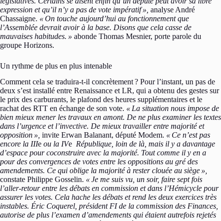
législatives. Certains se disent enfin qu’un député peut avoir sa libre
expression et qu’il n’y a pas de vote impératif »,
analyse André
Chassaigne.
« On touche aujourd’hui au fonctionnement que
l’Assemblée devrait avoir à la base. Disons que cela casse de
mauvaises habitudes. »
abonde Thomas Mesnier, porte parole du
groupe Horizons.
Un rythme de plus en plus intenable
Comment cela se traduira-t-il concrètement ? Pour l’instant, un pas de
deux s’est installé entre Renaissance et LR, qui a obtenu des gestes sur
le prix des carburants, le plafond des heures supplémentaires et le
rachat des RTT en échange de son vote.
« La situation nous impose de
bien mieux mener les travaux en amont. De ne plus examiner les textes
dans l’urgence et l’invective. De mieux travailler entre majorité et
opposition »,
invite Erwan Balanant, député Modem.
« Ce n’est pas
encore la III
e
ou la IV
e
République, loin de là, mais il y a davantage
d’espace pour coconstruire avec la majorité. Tout comme il y en a
pour des convergences de votes entre les oppositions au gré des
amendements. Ce qui oblige la majorité à rester clouée au siège »,
constate Philippe Gosselin.
« Je me suis vu, un soir, faire sept fois
l’aller-retour entre les débats en commission et dans l’Hémicycle pour
assurer les votes. Cela hache les débats et rend les deux exercices très
instables. Éric Coquerel, président FI de la commission des Finances,
autorise de plus l’examen d’amendements qui étaient autrefois rejetés