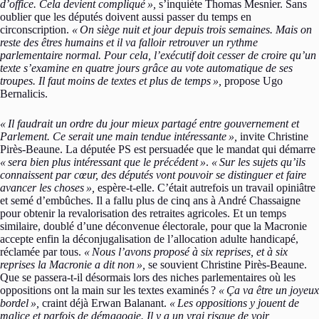
d’office. Cela devient compliqué »,
s’inquiète Thomas Mesnier. Sans
oublier que les députés doivent aussi passer du temps en
circonscription.
« On siège nuit et jour depuis trois semaines. Mais on
reste des êtres humains et il va falloir retrouver un rythme
parlementaire normal. Pour cela, l’exécutif doit cesser de croire qu’un
texte s’examine en quatre jours grâce au vote automatique de ses
troupes. Il faut moins de textes et plus de temps »,
propose Ugo
Bernalicis.
« Il faudrait un ordre du jour mieux partagé entre gouvernement et
Parlement. Ce serait une main tendue intéressante »,
invite Christine
Pirès-Beaune. La députée PS est persuadée que le mandat qui démarre
« sera bien plus intéressant que le précédent »
.
« Sur les sujets qu’ils
connaissent par cœur, des députés vont pouvoir se distinguer et faire
avancer les choses »,
espère-t-elle. C’était autrefois un travail opiniâtre
et semé d’embûches. Il a fallu plus de cinq ans à André Chassaigne
pour obtenir la revalorisation des retraites agricoles. Et un temps
similaire, doublé d’une déconvenue électorale, pour que la Macronie
accepte enfin la déconjugalisation de l’allocation adulte handicapé,
réclamée par tous.
« Nous l’avons proposé à six reprises, et à six
reprises la Macronie a dit non »,
se souvient Christine Pirès-Beaune.
Que se passera-t-il désormais lors des niches parlementaires où les
oppositions ont la main sur les textes examinés ?
« Ça va être un joyeux
bordel »,
craint déjà Erwan Balanant.
« Les oppositions y jouent de
malice et parfois de démagogie. Il y a un vrai risque de voir