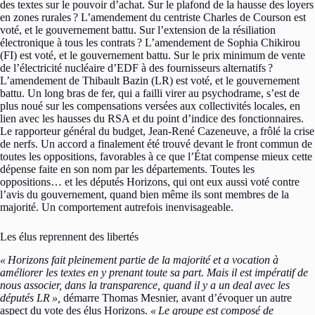
des textes sur le pouvoir d’achat. Sur le plafond de la hausse des loyers
en zones rurales ? L’amendement du centriste Charles de Courson est
voté, et le gouvernement battu. Sur l’extension de la résiliation
électronique à tous les contrats ? L’amendement de Sophia Chikirou
(FI) est voté, et le gouvernement battu. Sur le prix minimum de vente
de l’électricité nucléaire d’EDF à des fournisseurs alternatifs ?
L’amendement de Thibault Bazin (LR) est voté, et le gouvernement
battu. Un long bras de fer, qui a failli virer au psychodrame, s’est de
plus noué sur les compensations versées aux collectivités locales, en
lien avec les hausses du RSA et du point d’indice des fonctionnaires.
Le rapporteur général du budget, Jean-René Cazeneuve, a frôlé la crise
de nerfs. Un accord a finalement été trouvé devant le front commun de
toutes les oppositions, favorables à ce que l’État compense mieux cette
dépense faite en son nom par les départements. Toutes les
oppositions… et les députés Horizons, qui ont eux aussi voté contre
l’avis du gouvernement, quand bien même ils sont membres de la
majorité. Un comportement autrefois inenvisageable.
Les élus reprennent des libertés
« Horizons fait pleinement partie de la majorité et a vocation à
améliorer les textes en y prenant toute sa part. Mais il est impératif de
nous associer, dans la transparence, quand il y a un deal avec les
députés LR »,
démarre Thomas Mesnier, avant d’évoquer un autre
aspect du vote des élus Horizons.
« Le groupe est composé de