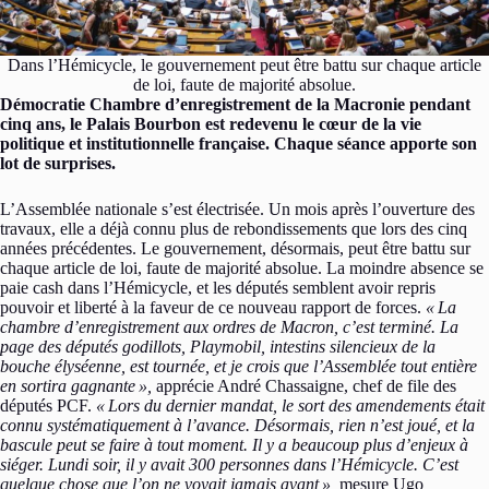
Dans l’Hémicycle, le gouvernement peut être battu sur chaque article
de loi, faute de majorité absolue.
Démocratie Chambre d’enregistrement de la Macronie pendant
cinq ans, le Palais Bourbon est redevenu le cœur de la vie
politique et institutionnelle française. Chaque séance apporte son
lot de surprises.
L’Assemblée nationale s’est électrisée. Un mois après l’ouverture des
travaux, elle a déjà connu plus de rebondissements que lors des cinq
années précédentes. Le gouvernement, désormais, peut être battu sur
chaque article de loi, faute de majorité absolue. La moindre absence se
paie cash dans l’Hémicycle, et les députés semblent avoir repris
pouvoir et liberté à la faveur de ce nouveau rapport de forces.
« La
chambre d’enregistrement aux ordres de Macron, c’est terminé. La
page des députés godillots, Playmobil, intestins silencieux de la
bouche élyséenne, est tournée, et je crois que l’Assemblée tout entière
en sortira gagnante »,
apprécie André Chassaigne, chef de file des
députés PCF.
« Lors du dernier mandat, le sort des amendements était
connu systématiquement à l’avance. Désormais, rien n’est joué, et la
bascule peut se faire à tout moment. Il y a beaucoup plus d’enjeux à
siéger. Lundi soir, il y avait 300 personnes dans l’Hémicycle. C’est
quelque chose que l’on ne voyait jamais avant »,
mesure Ugo