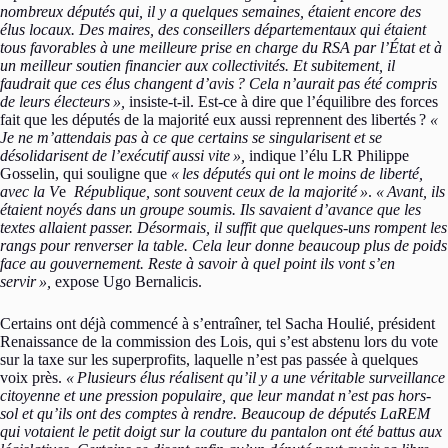
nombreux députés qui, il y a quelques semaines, étaient encore des
élus locaux. Des maires, des conseillers départementaux qui étaient
tous favorables à une meilleure prise en charge du RSA par l’État et à
un meilleur soutien financier aux collectivités. Et subitement, il
faudrait que ces élus changent d’avis ? Cela n’aurait pas été compris
de leurs électeurs »,
insiste-t-il. Est-ce à dire que l’équilibre des forces
fait que les députés de la majorité eux aussi reprennent des libertés ?
«
Je ne m’attendais pas à ce que certains se singularisent et se
désolidarisent de l’exécutif aussi vite »,
indique l’élu LR Philippe
Gosselin, qui souligne que
« les députés qui ont le moins de liberté,
avec la V
e
République, sont souvent ceux de la majorité »
.
« Avant, ils
étaient noyés dans un groupe soumis. Ils savaient d’avance que les
textes allaient passer. Désormais, il suffit que quelques-uns rompent les
rangs pour renverser la table. Cela leur donne beaucoup plus de poids
face au gouvernement. Reste à savoir à quel point ils vont s’en
servir »,
expose Ugo Bernalicis.
Certains ont déjà commencé à s’entraîner, tel Sacha Houlié, président
Renaissance de la commission des Lois, qui s’est abstenu lors du vote
sur la taxe sur les superprofits, laquelle n’est pas passée à quelques
voix près.
« Plusieurs élus réalisent qu’il y a une véritable surveillance
citoyenne et une pression populaire, que leur mandat n’est pas hors-
sol et qu’ils ont des comptes à rendre. Beaucoup de députés LaREM
qui votaient le petit doigt sur la couture du pantalon ont été battus aux