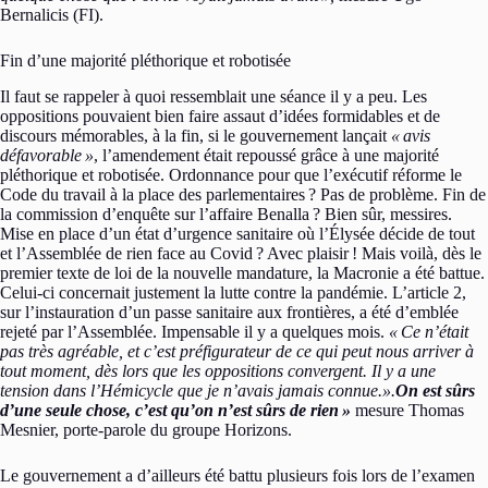
Bernalicis (FI).
Fin d’une majorité pléthorique et robotisée
Il faut se rappeler à quoi ressemblait une séance il y a peu. Les
oppositions pouvaient bien faire assaut d’idées formidables et de
discours mémorables, à la fin, si le gouvernement lançait
« avis
défavorable »
, l’amendement était repoussé grâce à une majorité
pléthorique et robotisée. Ordonnance pour que l’exécutif réforme le
Code du travail à la place des parlementaires ? Pas de problème. Fin de
la commission d’enquête sur l’affaire Benalla ? Bien sûr, messires.
Mise en place d’un état d’urgence sanitaire où l’Élysée décide de tout
et l’Assemblée de rien face au Covid ? Avec plaisir ! Mais voilà, dès le
premier texte de loi de la nouvelle mandature, la Macronie a été battue.
Celui-ci concernait justement la lutte contre la pandémie. L’article 2,
sur l’instauration d’un passe sanitaire aux frontières, a été d’emblée
rejeté par l’Assemblée. Impensable il y a quelques mois.
« Ce n’était
pas très agréable, et c’est préfigurateur de ce qui peut nous arriver à
tout moment, dès lors que les oppositions convergent. Il y a une
tension dans l’Hémicycle que je n’avais jamais connue.».
On est sûrs
d’une seule chose, c’est qu’on n’est sûrs de rien »
mesure Thomas
Mesnier, porte-parole du groupe Horizons.
Le gouvernement a d’ailleurs été battu plusieurs fois lors de l’examen