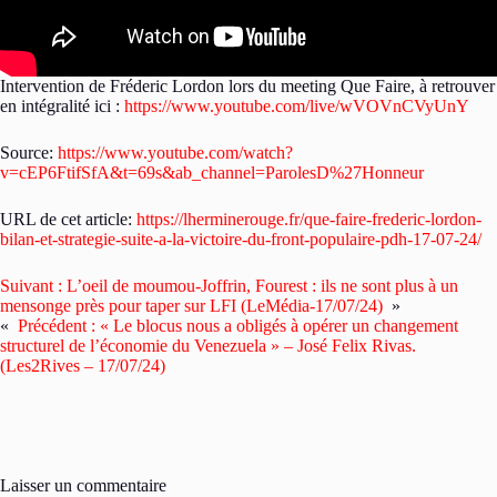
Intervention de Fréderic Lordon lors du meeting Que Faire, à retrouver
en intégralité ici :
https://www.youtube.com/live/wVOVnCVyUnY
Source:
https://www.youtube.com/watch?
v=cEP6FtifSfA&t=69s&ab_channel=ParolesD%27Honneur
URL de cet article:
https://lherminerouge.fr/que-faire-frederic-lordon-
bilan-et-strategie-suite-a-la-victoire-du-front-populaire-pdh-17-07-24/
Suivant :
L’oeil de moumou-Joffrin, Fourest : ils ne sont plus à un
mensonge près pour taper sur LFI (LeMédia-17/07/24)
»
«
Précédent :
« Le blocus nous a obligés à opérer un changement
structurel de l’économie du Venezuela » – José Felix Rivas.
(Les2Rives – 17/07/24)
Laisser un commentaire