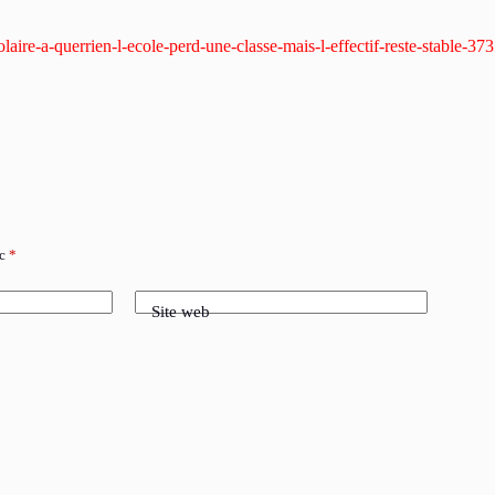
colaire-a-querrien-l-ecole-perd-une-classe-mais-l-effectif-reste-stabl
ec
*
Site web