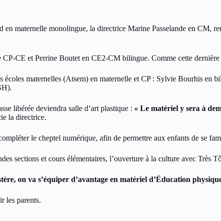
 en maternelle monolingue, la directrice Marine Passelande en CM, remp
e CP-CE et Perrine Boutet en CE2-CM bilingue. Comme cette dernière tr
des écoles maternelles (Atsem) en maternelle et CP : Sylvie Bourhis en 
SH).
sse libérée deviendra salle d’art plastique :
« Le matériel y sera à deme
e la directrice.
 compléter le cheptel numérique, afin de permettre aux enfants de se fami
des sections et cours élémentaires, l’ouverture à la culture avec Très Tô
tère, on va s’équiper d’avantage en matériel d’Éducation physique
r les parents.