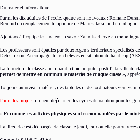
Du matériel informatique
Parmi les dix adultes de l’école, quatre sont nouveaux : Romane Durand
Bernard en remplacement temporaire de Marick Jasserand en bilingue.
Ajoutons à l’équipe les anciens, à savoir Yann Kerhervé en monolingu
Les professeurs sont épaulés par deux Agents territoriaux spécialisés 
Delestre sont Accompagnateurs d’élèves en situation de handicap (AE
La fermeture de classe aura quand même un point positif : la salle de cla
permet de mettre en commun le matériel de chaque classe »,
appréci
Toujours au niveau matériel, des tablettes et des ordinateurs vont venir
Parmi les projets,
on peut déjà noter des cycles de natation pour les gran
« Et comme les activités physiques sont recommandées par le minis
La directrice est déchargée de classe le jeudi, jour où elle pourra recevoi
Contact :
02 98 71 41 64.