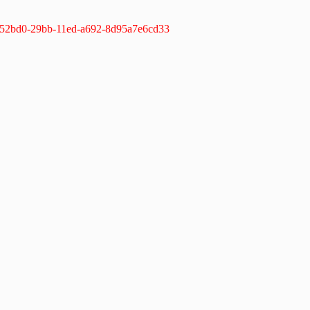
e-37352bd0-29bb-11ed-a692-8d95a7e6cd33