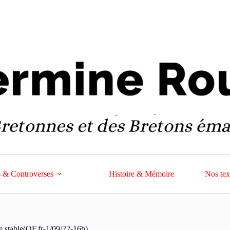
 & Controverses
Histoire & Mémoire
Nos tex
ste stable(OF.fr-1/09/22-16h)