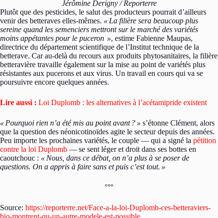
Jérômine Derigny / Reporterre
Plutôt que des pesticides, le salut des producteurs pourrait d’ailleurs
venir des betteraves elles-mêmes.
«
La filière sera beaucoup plus
sereine quand les semenciers mettront sur le marché des variétés
moins appétantes pour le puceron
»
, estime Fabienne Maupas,
directrice du département scientifique de l’Institut technique de la
betterave. Car au-delà du recours aux produits phytosanitaires, la filière
betteravière travaille également sur la mise au point de variétés plus
résistantes aux pucerons et aux virus. Un travail en cours qui va se
poursuivre encore quelques années.
Lire aussi :
Loi Duplomb : les alternatives à l’acétamipride existent
«
Pourquoi rien n’a été mis au point avant
?
»
s’étonne Clément, alors
que la question des néonicotinoïdes agite le secteur depuis des années.
Peu importe les prochaines variétés, le couple — qui a signé la
pétition
contre la loi Duplomb
— se sent léger et droit dans ses bottes en
caoutchouc :
«
Nous, dans ce débat, on n’a plus à se poser de
questions. On a appris à faire sans et puis c’est tout.
»
°°°
Source:
https://reporterre.net/Face-a-la-loi-Duplomb-ces-betteraviers-
bio-montrent-qu-un-autre-modele-est-possible