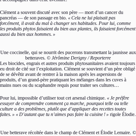
Clément a souvent discuté avec son père — mort d’un cancer du
pancréas — de son passage en bio.
«
Cela ne lui plaisait pas
forcément, il avait du mal à changer ses habitudes. Pour lui, comme
les produits phytos faisaient du bien aux plantes, ils faisaient forcément
aussi du bien aux hommes.
»
Une coccinelle, qui se nourrit des pucerons transmettant la jaunisse aux
betteraves.
© Jérômine Derigny / Reporterre
Les biocides, engrais et autres produits phytosanitaires avaient toujours
eu droit de cité sur l’exploitation. Clément se souvient d’un père obligé
de se dévêtir avant de rentrer à la maison après les aspersions de
produits, d’un grand-père pratiquant les mélanges dans les cuves à
mains nues ou du scaphandre requis pour traiter ses cultures…
Pour lui, impossible d’utiliser tout cet arsenal chimique.
«
Je préfère
essayer de comprendre comment ça marche, pourquoi telle ou telle
culture a des problèmes, plutôt que d’appliquer des recettes toutes
faites.
»
«
D’autant que tu n’aimes pas faire la cuisine
!
»
rigole Élodie.
Une betterave récoltée dans le champ de Clément et Élodie Lemaire.
©