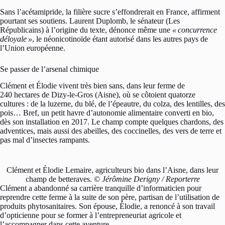
Sans l’acétamipride, la filière sucre s’effondrerait en France, affirment
pourtant ses soutiens. Laurent Duplomb, le sénateur (Les
Républicains) à l’origine du texte, dénonce même une
«
concurrence
déloyale
»
, le néonicotinoïde étant autorisé dans les autres pays de
l’Union européenne.
Se passer de l’arsenal chimique
Clément et Élodie vivent très bien sans, dans leur ferme de
240 hectares de Dizy-le-Gros (Aisne), où se côtoient quatorze
cultures : de la luzerne, du blé, de l’épeautre, du colza, des lentilles, des
pois… Bref, un petit havre d’autonomie alimentaire converti en bio,
dès son installation en 2017. Le champ compte quelques chardons, des
adventices, mais aussi des abeilles, des coccinelles, des vers de terre et
pas mal d’insectes rampants.
Clément et Élodie Lemaire, agriculteurs bio dans l’Aisne, dans leur
champ de betteraves.
© Jérômine Derigny / Reporterre
Clément a abandonné sa carrière tranquille d’informaticien pour
reprendre cette ferme à la suite de son père, partisan de l’utilisation de
produits phytosanitaires. Son épouse, Élodie, a renoncé à son travail
d’opticienne pour se former à l’entrepreneuriat agricole et
l’accompagner dans cette aventure.