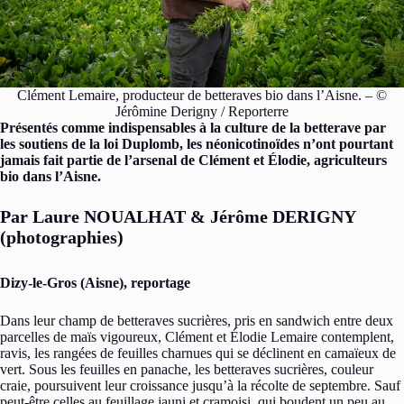
Clément Lemaire, producteur de betteraves bio dans l’Aisne. – ©
Jérômine Derigny / Reporterre
Présentés comme indispensables à la culture de la betterave par
les soutiens de la loi Duplomb, les néonicotinoïdes n’ont pourtant
jamais fait partie de l’arsenal de Clément et Élodie, agriculteurs
bio dans l’Aisne.
Par Laure NOUALHAT & Jérôme DERIGNY
(photographies)
Dizy-le-Gros (Aisne), reportage
Dans leur champ de betteraves sucrières, pris en sandwich entre deux
parcelles de maïs vigoureux, Clément et Élodie Lemaire contemplent,
ravis, les rangées de feuilles charnues qui se déclinent en camaïeux de
vert. Sous les feuilles en panache, les betteraves sucrières, couleur
craie, poursuivent leur croissance jusqu’à la récolte de septembre. Sauf
peut-être celles au feuillage jauni et cramoisi, qui boudent un peu au