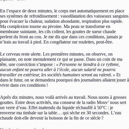
En l’espace de deux minutes, le corps met automatiquement en place
ses systèmes de refroidissement : vasodilatation des vaisseaux sanguins
pour évacuer la chaleur, sudation abondante, respiration plus rapide.
Ma complexion tourne au pivoine. Ma peau se transforme en
membrane suintante, les cils collent, les gouttes de sueur chaude
perlent du front au cou. Je me dis que dans ces conditions, jamais je
n’irais au travail à pied. En congélateur sur roulettes, peut-être.
Le cerveau reste alerte. Les premières minutes, on observe, on
plaisante, on note mentalement ce qui se passe. Dans un coin de ma
tête, une conviction s’impose :
«
Personne ne tiendra à ce rythme,
aucun enfant ne pourra aller à l’école, aucun salarié ne pourra
travailler en extérieur, les sociétés humaines seront au ralenti.
»
Et
dans le futur, on se demandera pourquoi des journalistes allaient jouer à
vivre dans ces conditions
!
Après dix minutes, nous voilà arrivés au travail. Nous suons à grosses
gouttes. Entre deux activités, ma consœur de la radio Mouv’ nous sert
un verre d’eau. Effet inattendu du liquide réchauffé à 50°C : je
renverse ma timbale sur la table… qui sèche en 30 secondes. L’eau
chaude doit-elle devenir la boisson de la fin de ce siècle
?