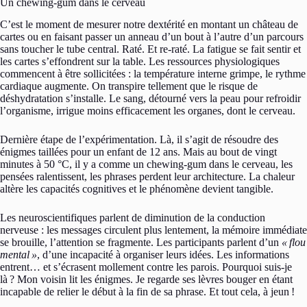
Un chewing-gum dans le cerveau
C’est le moment de mesurer notre dextérité en montant un château de
cartes ou en faisant passer un anneau d’un bout à l’autre d’un parcours
sans toucher le tube central. Raté. Et re-raté. La fatigue se fait sentir et
les cartes s’effondrent sur la table. Les ressources physiologiques
commencent à être sollicitées : la température interne grimpe, le rythme
cardiaque augmente. On transpire tellement que le risque de
déshydratation s’installe. Le sang, détourné vers la peau pour refroidir
l’organisme, irrigue moins efficacement les organes, dont le cerveau.
Dernière étape de l’expérimentation. Là, il s’agit de résoudre des
énigmes taillées pour un enfant de 12 ans. Mais au bout de vingt
minutes à 50 °C, il y a comme un chewing-gum dans le cerveau, les
pensées ralentissent, les phrases perdent leur architecture. La chaleur
altère les capacités cognitives et le phénomène devient tangible.
Les neuroscientifiques parlent de diminution de la conduction
nerveuse : les messages circulent plus lentement, la mémoire immédiate
se brouille, l’attention se fragmente. Les participants parlent d’un
«
flou
mental
»
, d’une incapacité à organiser leurs idées. Les informations
entrent… et s’écrasent mollement contre les parois. Pourquoi suis-je
là
? Mon voisin lit les énigmes. Je regarde ses lèvres bouger en étant
incapable de relier le début à la fin de sa phrase. Et tout cela, à jeun
!