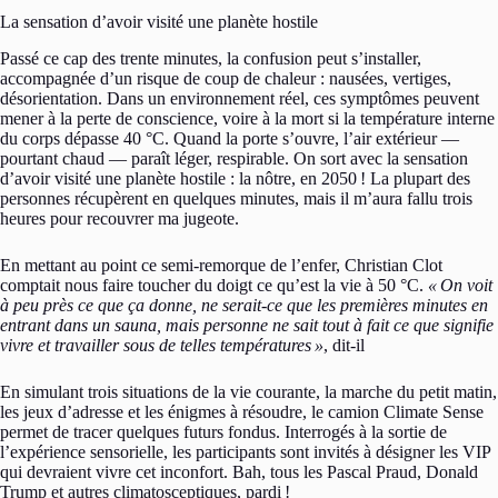
La sensation d’avoir visité une planète hostile
Passé ce cap des trente minutes, la confusion peut s’installer,
accompagnée d’un risque de coup de chaleur : nausées, vertiges,
désorientation. Dans un environnement réel, ces symptômes peuvent
mener à la perte de conscience, voire à la mort si la température interne
du corps dépasse 40 °C. Quand la porte s’ouvre, l’air extérieur —
pourtant chaud — paraît léger, respirable. On sort avec la sensation
d’avoir visité une planète hostile : la nôtre, en 2050
! La plupart des
personnes récupèrent en quelques minutes, mais il m’aura fallu trois
heures pour recouvrer ma jugeote.
En mettant au point ce semi-remorque de l’enfer, Christian Clot
comptait nous faire toucher du doigt ce qu’est la vie à 50 °C.
«
On voit
à peu près ce que ça donne, ne serait-ce que les premières minutes en
entrant dans un sauna, mais personne ne sait tout à fait ce que signifie
vivre et travailler sous de telles températures
»
, dit-il
En simulant trois situations de la vie courante, la marche du petit matin,
les jeux d’adresse et les énigmes à résoudre, le camion Climate Sense
permet de tracer quelques futurs fondus. Interrogés à la sortie de
l’expérience sensorielle, les participants sont invités à désigner les VIP
qui devraient vivre cet inconfort. Bah, tous les Pascal Praud, Donald
Trump et autres climatosceptiques, pardi
!