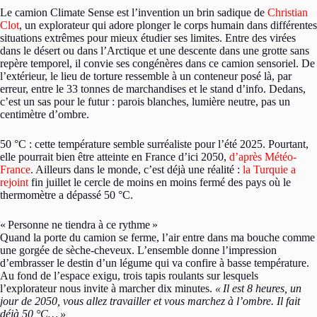
Le camion Climate Sense est l’invention un brin sadique de
Christian
Clot
, un explorateur qui adore plonger le corps humain dans différentes
situations extrêmes pour mieux étudier ses limites. Entre des virées
dans le désert ou dans l’Arctique et une descente dans une grotte sans
repère temporel, il convie ses congénères dans ce camion sensoriel. De
l’extérieur, le lieu de torture ressemble à un conteneur posé là, par
erreur, entre le 33 tonnes de marchandises et le stand d’info. Dedans,
c’est un sas pour le futur : parois blanches, lumière neutre, pas un
centimètre d’ombre.
50 °C : cette température semble surréaliste pour l’été 2025. Pourtant,
elle pourrait bien être atteinte en France d’ici 2050,
d’après Météo-
France
. Ailleurs dans le monde, c’est déjà une réalité :
la Turquie a
rejoint
fin juillet le cercle de moins en moins fermé des pays où le
thermomètre a dépassé 50 °C.
«
Personne ne tiendra à ce rythme
»
Quand la porte du camion se ferme, l’air entre dans ma bouche comme
une gorgée de sèche-cheveux. L’ensemble donne l’impression
d’embrasser le destin d’un légume qui va confire à basse température.
Au fond de l’espace exigu, trois tapis roulants sur lesquels
l’explorateur nous invite à marcher dix minutes.
«
Il est 8 heures, un
jour de 2050, vous allez travailler et vous marchez à l’ombre. Il fait
déjà 50 °C…
»