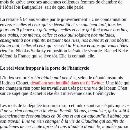
mois de grève avec ses anciennes collègues femmes de chambre de
l’Hôtel Ibis Batignolles, sait de quoi elle parle.
La retraite à 64 ans voulue par le gouvernement ? Une condamnation
envers «
celles et ceux qui se lèvent tôt et se couchent tard, tous les
jours qu’il pleuve ou qu’il neige, celles et ceux qui font rouler nos bus,
nos trains, nos métros, celles et ceux qui soignent nos malades,
enseignent à nos enfants, nettoient nos rues, nos bureaux et nos hôtels.
En un mot, celles et ceux qui servent la France et sans qui vous n’êtes
rien
! ». Nicolas Sarkozy en position latérale de sécurité. Rachel Keke
défend la France qui se lève tôt. Elle la connaît, elle.
Le réel vient frapper à la porte de l’hémicycle
L’index senior ? «
Un bidule mal pensé
», selon le député insoumis
Hadrien Clouet,
détaillant son inutilité dans un fil Twitter
. Une idée qui
ne changera rien pour les travailleurs usés par une vie de labeur. C’est
sur ce sujet que Rachel Keke était intervenue dans l’hémicycle.
Les mots de la députée insoumise sur cet index sont sans équivoque : «
Il ne va rien changer à la vie de Benoît, 54 ans, menuisier, qui a subi 4
licenciements économiques en 30 ans et qui est aujourd’hui abîmé par
son travail. Il ne va rien changer à la vie de Claudine qui souffre de
problèmes de cervicale après 23 ans d’aide à domicile, inquiète parce