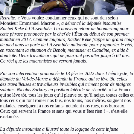
Retraite. «
Vous voulez condamner ceux qui ne sont rien selon
Monsieur Emmanuel Macron
», a dénoncé la députée insoumise
Rachel Keke à l’Assemblée. Un nouveau retour de boomerang pour
cette phrase prononcée par le chef de l’État au début de son premier
mandat en 2017. Comme toujours, Rachel Keke frappe un grand coup
de pied dans la porte de l’Assemblée nationale pour y apporter le réel,
en racontant la situation de Benoît, menuisier et Claudine, ex aide à
domicile. Deux travailleurs qui ne pourront pas aller jusqu’à 64 ans.
Ce réel que les macronistes ne verront jamais.
Par son intervention prononcée le 13 février 2022 dans l’hémicycle, la
députée du Val-de-Marne a défendu la France qui se lève tôt, celles
des travailleuses et travailleurs invisibles qui triment pour de maigres
salaires. Nicolas Sarkozy en position latérale de sécurité.
« La France
qui se lève tôt, tous les jours qu’il pleuve ou qu’il neige, toutes celles et
tous ceux qui font rouler nos bus, nos trains, nos métros, soignent nos
malades, enseignent à nos enfants, nettoient nos rues, nos bureaux.
Ceux qui servent la France et sans qui vous n’êtes rien ! », s’est-elle
exclamée.
La députée insoumise a illustré toute la logique de cette injuste