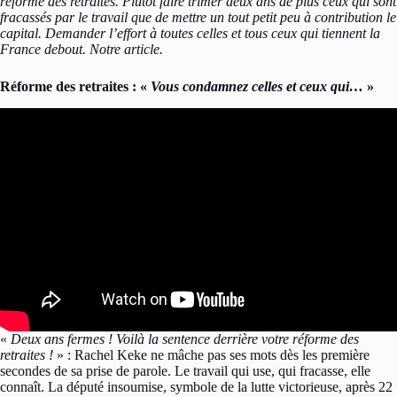
réforme des retraites. Plutôt faire trimer deux ans de plus ceux qui sont
fracassés par le travail que de mettre un tout petit peu à contribution le
capital. Demander l’effort à toutes celles et tous ceux qui tiennent la
France debout. Notre article.
Réforme des retraites : «
Vous condamnez celles et ceux qui…
»
«
Deux ans fermes ! Voilà la sentence derrière votre réforme des
retraites !
» : Rachel Keke ne mâche pas ses mots dès les première
secondes de sa prise de parole. Le travail qui use, qui fracasse, elle
connaît. La député insoumise, symbole de la lutte victorieuse, après 22