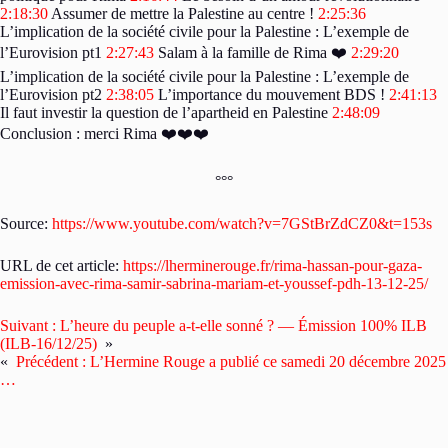
2:18:30
Assumer de mettre la Palestine au centre !
2:25:36
L’implication de la société civile pour la Palestine : L’exemple de
l’Eurovision pt1
2:27:43
Salam à la famille de Rima ❤️
2:29:20
L’implication de la société civile pour la Palestine : L’exemple de
l’Eurovision pt2
2:38:05
L’importance du mouvement BDS !
2:41:13
Il faut investir la question de l’apartheid en Palestine
2:48:09
Conclusion : merci Rima ❤️❤️❤️
°°°
Source:
https://www.youtube.com/watch?v=7GStBrZdCZ0&t=153s
URL de cet article:
https://lherminerouge.fr/rima-hassan-pour-gaza-
emission-avec-rima-samir-sabrina-mariam-et-youssef-pdh-13-12-25/
Suivant :
L’heure du peuple a-t-elle sonné ? — Émission 100% ILB
(ILB-16/12/25)
»
«
Précédent :
L’Hermine Rouge a publié ce samedi 20 décembre 2025
…