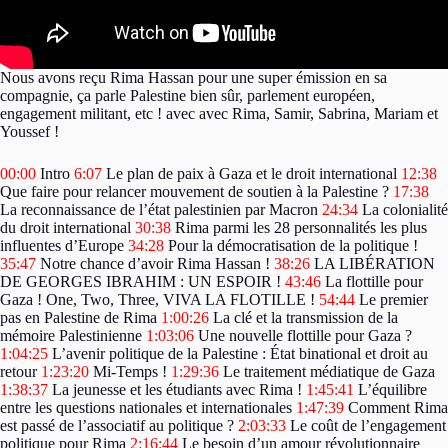
Nous avons reçu Rima Hassan pour une super émission en sa
compagnie, ça parle Palestine bien sûr, parlement européen,
engagement militant, etc ! avec avec Rima, Samir, Sabrina, Mariam et
Youssef !
00:00
Intro
6:07
Le plan de paix à Gaza et le droit international
12:38
Que faire pour relancer mouvement de soutien à la Palestine ?
17:38
La reconnaissance de l’état palestinien par Macron
24:34
La colonialité
du droit international
30:38
Rima parmi les 28 personnalités les plus
influentes d’Europe
34:28
Pour la démocratisation de la politique !
35:47
Notre chance d’avoir Rima Hassan !
38:26
LA LIBÉRATION
DE GEORGES IBRAHIM : UN ESPOIR !
43:46
La flottille pour
Gaza ! One, Two, Three, VIVA LA FLOTILLE !
54:44
Le premier
pas en Palestine de Rima
1:00:26
La clé et la transmission de la
mémoire Palestinienne
1:03:06
Une nouvelle flottille pour Gaza ?
1:04:25
L’avenir politique de la Palestine : État binational et droit au
retour
1:23:20
Mi-Temps !
1:29:36
Le traitement médiatique de Gaza
1:38:37
La jeunesse et les étudiants avec Rima !
1:45:41
L’équilibre
entre les questions nationales et internationales
1:47:39
Comment Rima
est passé de l’associatif au politique ?
2:03:33
Le coût de l’engagement
politique pour Rima
2:16:44
Le besoin d’un amour révolutionnaire