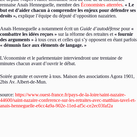
rennaise Anaïs Henneguelle, membre des
Économistes atterrées
.
« Le
but est d’aider chacun à comprendre les enjeux pour défendre ses
droits »,
explique l’équipe du député d’opposition nazairien.
Anaïs Henneguelle a notamment écrit un
Guide d’autodéfense
pour
«
combattre les idées reçues »
sur la réforme des retraites et
«
fournir
des arguments »
à tous ceux et celles qui s’y opposent en étant parfois
« démunis face aux éléments de langage. »
L’économiste et le parlementaire interviendront une trentaine de
minutes chacun avant d’ouvrir le débat.
Soirée gratuite et ouverte à tous. Maison des associations Agora 1901,
2bis Av. Albert-de-Mun.
source:
https://www.ouest-france.fr/pays-de-la-loire/saint-nazaire-
44600/saint-nazaire-conference-sur-les-retraites-avec-matthias-tavel-et-
anais-henneguelle-e6cc4a9a-902e-11ed-af5c-ce2ec03faf2a